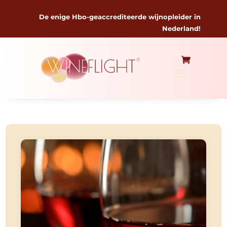
De enige Hbo-geaccrediteerde wijnopleider in
Nederland!