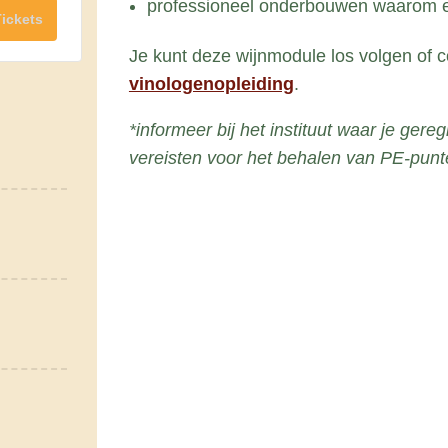
professioneel onderbouwen waarom een
Losse
Losse
Tickets
v
module
module
Je kunt deze wijnmodule los volgen of
e
big5
big5
vinologenopleiding
.
e
rood
rood
l
2026
2026
*informeer bij het instituut waar je gere
vereisten voor het behalen van PE-punt
h
e
i
d