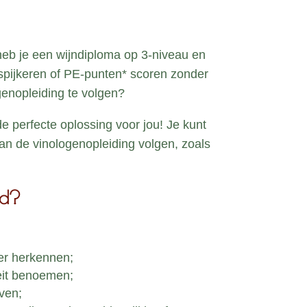
 heb je een wijndiploma op 3-niveau en
ijspijkeren of PE-punten* scoren zonder
enopleiding te volgen?
de perfecte oplossing voor jou! Je kunt
an de vinologenopleiding volgen, zoals
od?
er herkennen;
teit benoemen;
ven;