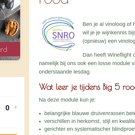
Ben je al vinoloog of
wil je je wijnkennis b
(opnieuw) een vinolog
Dan heeft Wineflight 
namelijk bij ons ook een losse module v
onderstaande lesdag.
Wat leer je tijdens Big 5 ro
Na deze module kun je:
Verhoog
Verhoog
-
+
H
belangrijke blauwe druivenrassen bet
aantal
aantal
verschillen in herkomst, stijl en kwali
o
tickets
tickets
gerichter en systematischer blindproe
van
van
e