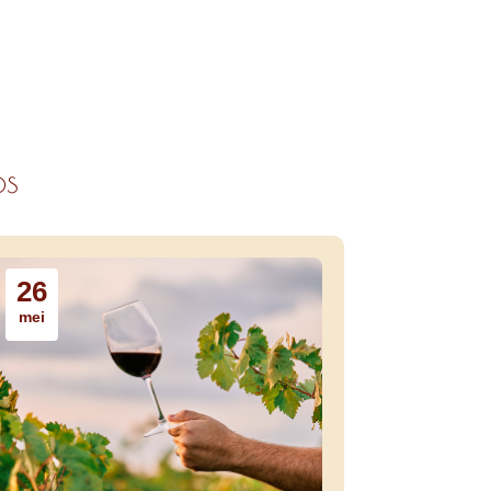
ps
26
mei