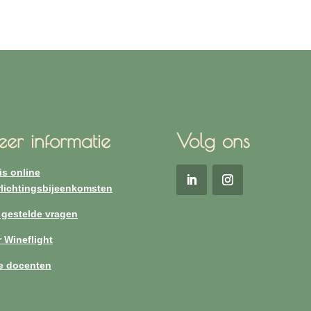
er informatie
Volg ons
is online
lichtingsbijeenkomsten
 gestelde vragen
 Wineflight
e docenten