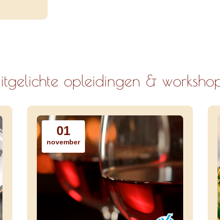
itgelichte opleidingen & worksho
01
november