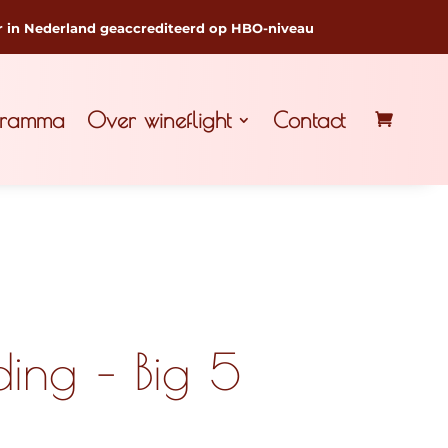
r in Nederland geaccrediteerd op HBO-niveau
gramma
Over wineflight
Contact
ding – Big 5