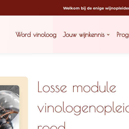
Welkom bij de enige wijnopleide
Word vinoloog
Jouw wijnkennis
Pro
Losse module
vinologenoplei
rood