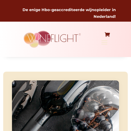
De enige Hbo-geaccrediteerde wijnopleider in
Nederland!