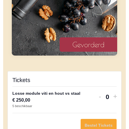
Tickets
Losse module viti en hout vs staal
Verhoog
Verh
-
+
H
€
250,00
aantal
aanta
5
beschikbaar
o
tickets
ticke
e
van
van
v
Bestel Tickets
Losse
Loss