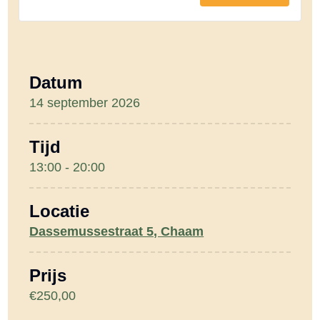
e
module
modu
e
viti
viti
l
en
en
h
hout
hout
Datum
e
vs
vs
14 september 2026
i
staal
staal
d
Tijd
13:00 - 20:00
Locatie
Dassemussestraat 5, Chaam
Prijs
€250,00