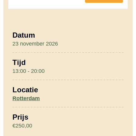
e
module
modu
e
versterkt
verst
l
en
en
h
dessert
desse
Datum
e
23 november 2026
i
d
Tijd
13:00 - 20:00
Locatie
Rotterdam
Prijs
€250,00