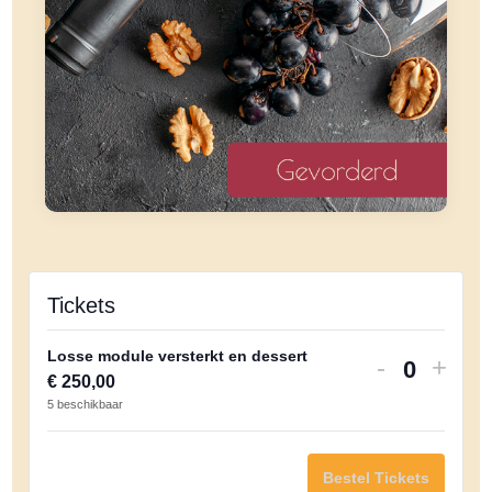
Tickets
Losse module versterkt en dessert
Verhoog
Verh
-
+
H
€
250,00
aantal
aanta
5
beschikbaar
o
tickets
ticke
e
van
van
v
Bestel Tickets
Losse
Loss