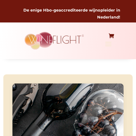
De enige Hbo-geaccrediteerde wijnopleider in
Nederland!