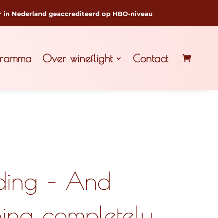
r in Nederland geaccrediteerd op HBO-niveau
gramma
Over wineflight
Contact
iding – And
ing completely