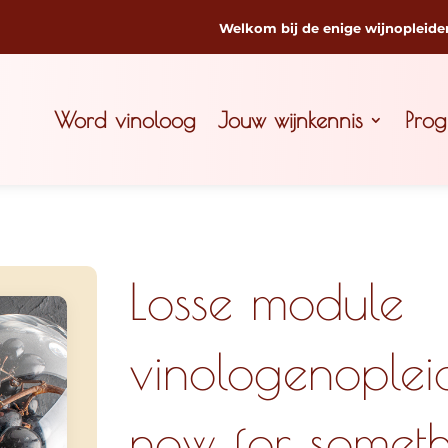
Welkom bij de enige wijnopleide
Word vinoloog
Jouw wijnkennis
Pro
Losse module
vinologenople
now for someth