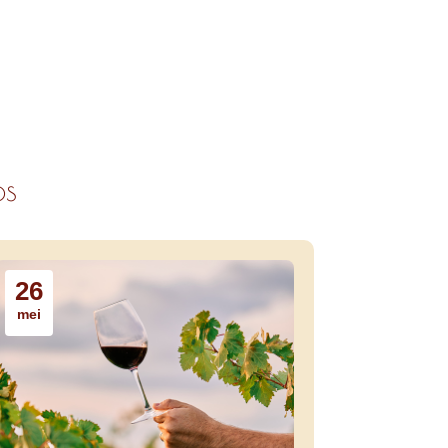
ps
26
mei