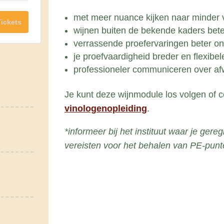
Losse
Losse
v
met meer nuance kijken naar minder v
module
module
Tickets
e
wijnen buiten de bekende kaders bete
completely
completely
verrassende proefervaringen beter o
e
different
different
je proefvaardigheid breder en flexibele
l
(A)
(A)
professioneler communiceren over afw
h
Je kunt deze wijnmodule los volgen of
e
vinologenopleiding
.
i
d
*informeer bij het instituut waar je gere
vereisten voor het behalen van PE-punt