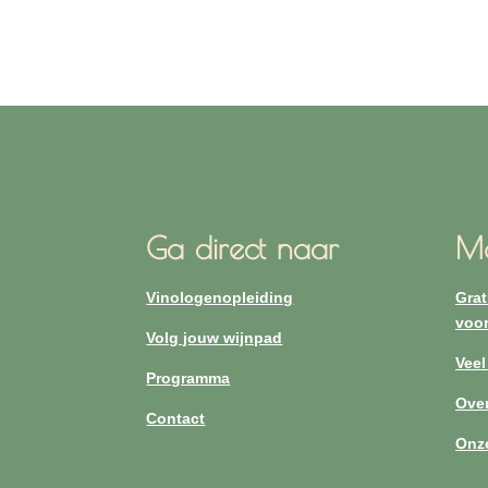
Ga direct naar
Me
Vinologenopleiding
Grat
voor
Volg jouw wijnpad
Veel
Programma
Over
Contact
Onz