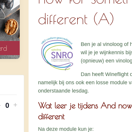
different (A)
Ben je al vinoloog of
wil je je wijnkennis b
(opnieuw) een vinolog
Dan heeft Wineflight 
namelijk bij ons ook een losse module v
onderstaande lesdag.
Verhoog
Verhoog
Wat leer je tijdens And now
-
+
H
aantal
aantal
different
o
tickets
tickets
van
van
Na deze module kun je:
e