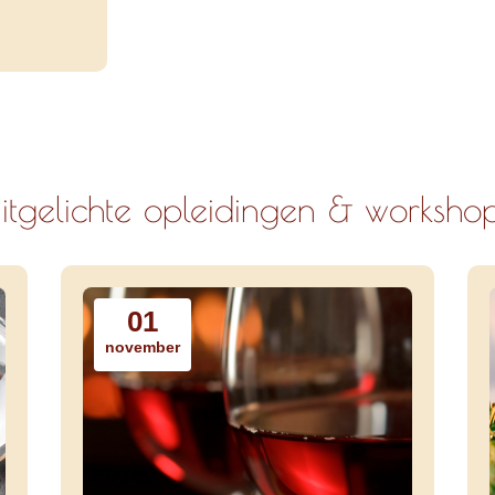
itgelichte opleidingen & worksho
01
november