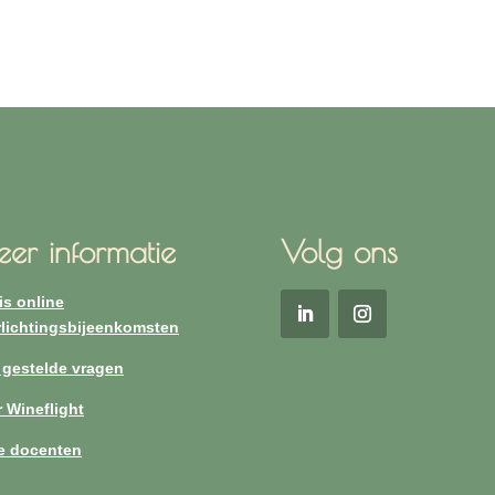
er informatie
Volg ons
is online
lichtingsbijeenkomsten
 gestelde vragen
 Wineflight
e docenten