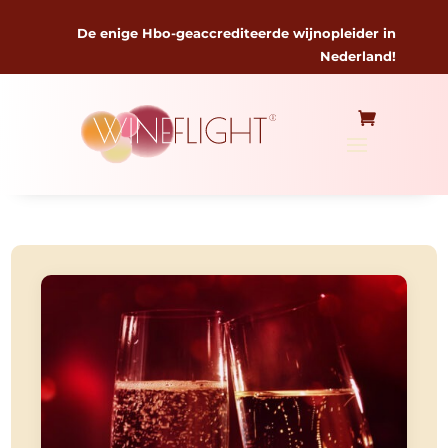
De enige Hbo-geaccrediteerde wijnopleider in
Nederland!