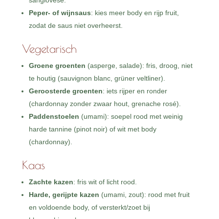
sangiovese.
Peper- of wijnsaus
: kies meer body en rijp fruit,
zodat de saus niet overheerst.
Vegetarisch
Groene groenten
(asperge, salade): fris, droog, niet
te houtig (sauvignon blanc, grüner veltliner).
Geroosterde groenten
: iets rijper en ronder
(chardonnay zonder zwaar hout, grenache rosé).
Paddenstoelen
(umami): soepel rood met weinig
harde tannine (pinot noir) of wit met body
(chardonnay).
Kaas
Zachte kazen
: fris wit of licht rood.
Harde, gerijpte kazen
(umami, zout): rood met fruit
en voldoende body, of versterkt/zoet bij