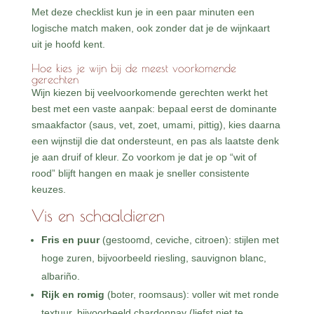
Met deze checklist kun je in een paar minuten een
logische match maken, ook zonder dat je de wijnkaart
uit je hoofd kent.
Hoe kies je wijn bij de meest voorkomende
gerechten
Wijn kiezen bij veelvoorkomende gerechten werkt het
best met een vaste aanpak: bepaal eerst de dominante
smaakfactor (saus, vet, zoet, umami, pittig), kies daarna
een wijnstijl die dat ondersteunt, en pas als laatste denk
je aan druif of kleur. Zo voorkom je dat je op “wit of
rood” blijft hangen en maak je sneller consistente
keuzes.
Vis en schaaldieren
Fris en puur
(gestoomd, ceviche, citroen): stijlen met
hoge zuren, bijvoorbeeld riesling, sauvignon blanc,
albariño.
Rijk en romig
(boter, roomsaus): voller wit met ronde
textuur, bijvoorbeeld chardonnay (liefst niet te