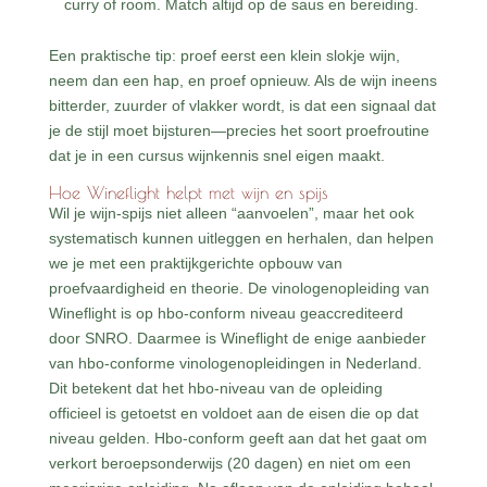
curry of room. Match altijd op de saus en bereiding.
Een praktische tip: proef eerst een klein slokje wijn,
neem dan een hap, en proef opnieuw. Als de wijn ineens
bitterder, zuurder of vlakker wordt, is dat een signaal dat
je de stijl moet bijsturen—precies het soort proefroutine
dat je in een cursus wijnkennis snel eigen maakt.
Hoe Wineflight helpt met wijn en spijs
Wil je wijn-spijs niet alleen “aanvoelen”, maar het ook
systematisch kunnen uitleggen en herhalen, dan helpen
we je met een praktijkgerichte opbouw van
proefvaardigheid en theorie. De vinologenopleiding van
Wineflight is op hbo-conform niveau geaccrediteerd
door SNRO. Daarmee is Wineflight de enige aanbieder
van hbo-conforme vinologenopleidingen in Nederland.
Dit betekent dat het hbo-niveau van de opleiding
officieel is getoetst en voldoet aan de eisen die op dat
niveau gelden. Hbo-conform geeft aan dat het gaat om
verkort beroepsonderwijs (20 dagen) en niet om een