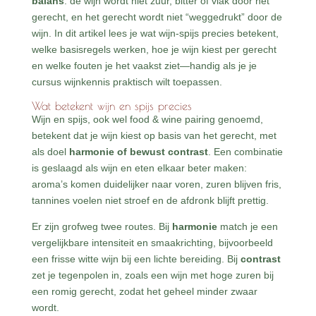
balans
: de wijn wordt niet zuur, bitter of vlak door het
gerecht, en het gerecht wordt niet “weggedrukt” door de
wijn. In dit artikel lees je wat wijn-spijs precies betekent,
welke basisregels werken, hoe je wijn kiest per gerecht
en welke fouten je het vaakst ziet—handig als je je
cursus wijnkennis praktisch wilt toepassen.
Wat betekent wijn en spijs precies
Wijn en spijs, ook wel food & wine pairing genoemd,
betekent dat je wijn kiest op basis van het gerecht, met
als doel
harmonie of bewust contrast
. Een combinatie
is geslaagd als wijn en eten elkaar beter maken:
aroma’s komen duidelijker naar voren, zuren blijven fris,
tannines voelen niet stroef en de afdronk blijft prettig.
Er zijn grofweg twee routes. Bij
harmonie
match je een
vergelijkbare intensiteit en smaakrichting, bijvoorbeeld
een frisse witte wijn bij een lichte bereiding. Bij
contrast
zet je tegenpolen in, zoals een wijn met hoge zuren bij
een romig gerecht, zodat het geheel minder zwaar
wordt.