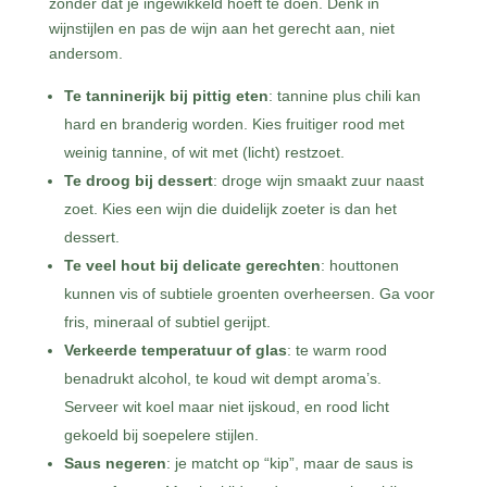
zonder dat je ingewikkeld hoeft te doen. Denk in
wijnstijlen en pas de wijn aan het gerecht aan, niet
andersom.
Te tanninerijk bij pittig eten
: tannine plus chili kan
hard en branderig worden. Kies fruitiger rood met
weinig tannine, of wit met (licht) restzoet.
Te droog bij dessert
: droge wijn smaakt zuur naast
zoet. Kies een wijn die duidelijk zoeter is dan het
dessert.
Te veel hout bij delicate gerechten
: houttonen
kunnen vis of subtiele groenten overheersen. Ga voor
fris, mineraal of subtiel gerijpt.
Verkeerde temperatuur of glas
: te warm rood
benadrukt alcohol, te koud wit dempt aroma’s.
Serveer wit koel maar niet ijskoud, en rood licht
gekoeld bij soepelere stijlen.
Saus negeren
: je matcht op “kip”, maar de saus is