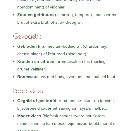
houtdominant) of viognier.
Zout en gefrituurd
(kibbeling, tempura): mousserend
brut of extra brut, of strak droog wit.
Gevogelte
Gebraden kip
: medium-bodied wit (chardonnay,
chenin blanc) of licht rood (pinot noir).
Kruiden en citroen
: aromatisch en fris (riesling,
grüner veltliner).
Roomsaus
: wit met body, eventueel met subtiel hout.
Rood vlees
Gegrild of gestoofd
: rood met structuur en tannine,
bijvoorbeeld cabernet sauvignon, syrah, malbec.
Mager vlees
(biefstuk zonder zware saus): iets
minder tannine kan mooier zijn, bijvoorbeeld merlot of