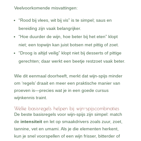
Veelvoorkomende misvattingen:
“Rood bij vlees, wit bij vis” is te simpel; saus en
bereiding zijn vaak belangrijker.
“Hoe duurder de wijn, hoe beter bij het eten” klopt
niet; een topwijn kan juist botsen met pittig of zoet.
“Droog is altijd veilig” klopt niet bij desserts of pittige
gerechten; daar werkt een beetje restzoet vaak beter.
Wie dit eenmaal doorheeft, merkt dat wijn-spijs minder
om ‘regels’ draait en meer een praktische manier van
proeven is—precies wat je in een goede cursus
wijnkennis traint.
Welke basisregels helpen bij wijn-spijscombinaties
De beste basisregels voor wijn-spijs zijn simpel: match
de
intensiteit
en let op smaakdrivers zoals zuur, zoet,
tannine, vet en umami. Als je die elementen herkent,
kun je snel voorspellen of een wijn frisser, bitterder of