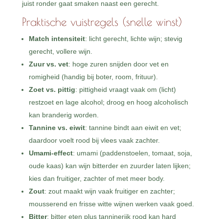
juist ronder gaat smaken naast een gerecht.
Praktische vuistregels (snelle winst)
Match intensiteit
: licht gerecht, lichte wijn; stevig
gerecht, vollere wijn.
Zuur vs. vet
: hoge zuren snijden door vet en
romigheid (handig bij boter, room, frituur).
Zoet vs. pittig
: pittigheid vraagt vaak om (licht)
restzoet en lage alcohol; droog en hoog alcoholisch
kan branderig worden.
Tannine vs. eiwit
: tannine bindt aan eiwit en vet;
daardoor voelt rood bij vlees vaak zachter.
Umami-effect
: umami (paddenstoelen, tomaat, soja,
oude kaas) kan wijn bitterder en zuurder laten lijken;
kies dan fruitiger, zachter of met meer body.
Zout
: zout maakt wijn vaak fruitiger en zachter;
mousserend en frisse witte wijnen werken vaak goed.
Bitter
: bitter eten plus tanninerijk rood kan hard