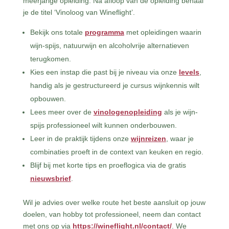
meerjarige opleiding. Na afloop van de opleiding behaal
je de titel ‘Vinoloog van Wineflight’.
Bekijk ons totale
programma
met opleidingen waarin
wijn-spijs, natuurwijn en alcoholvrije alternatieven
terugkomen.
Kies een instap die past bij je niveau via onze
levels
,
handig als je gestructureerd je cursus wijnkennis wilt
opbouwen.
Lees meer over de
vinologenopleiding
als je wijn-
spijs professioneel wilt kunnen onderbouwen.
Leer in de praktijk tijdens onze
wijnreizen
, waar je
combinaties proeft in de context van keuken en regio.
Blijf bij met korte tips en proeflogica via de gratis
nieuwsbrief
.
Wil je advies over welke route het beste aansluit op jouw
doelen, van hobby tot professioneel, neem dan contact
met ons op via
https://wineflight.nl/contact/
. We