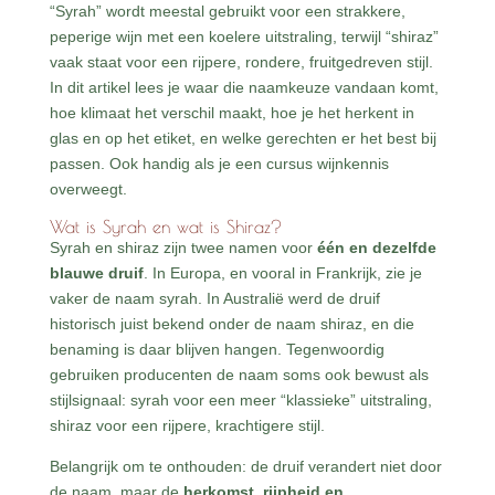
“Syrah” wordt meestal gebruikt voor een strakkere,
peperige wijn met een koelere uitstraling, terwijl “shiraz”
vaak staat voor een rijpere, rondere, fruitgedreven stijl.
In dit artikel lees je waar die naamkeuze vandaan komt,
hoe klimaat het verschil maakt, hoe je het herkent in
glas en op het etiket, en welke gerechten er het best bij
passen. Ook handig als je een cursus wijnkennis
overweegt.
Wat is Syrah en wat is Shiraz?
Syrah en shiraz zijn twee namen voor
één en dezelfde
blauwe druif
. In Europa, en vooral in Frankrijk, zie je
vaker de naam syrah. In Australië werd de druif
historisch juist bekend onder de naam shiraz, en die
benaming is daar blijven hangen. Tegenwoordig
gebruiken producenten de naam soms ook bewust als
stijlsignaal: syrah voor een meer “klassieke” uitstraling,
shiraz voor een rijpere, krachtigere stijl.
Belangrijk om te onthouden: de druif verandert niet door
de naam, maar de
herkomst, rijpheid en