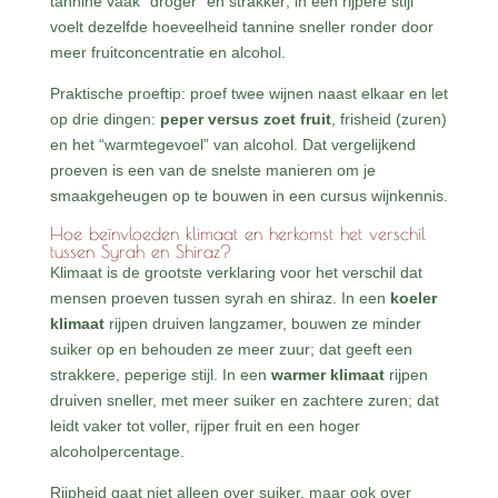
tannine vaak “droger” en strakker; in een rijpere stijl
voelt dezelfde hoeveelheid tannine sneller ronder door
meer fruitconcentratie en alcohol.
Praktische proeftip: proef twee wijnen naast elkaar en let
op drie dingen:
peper versus zoet fruit
, frisheid (zuren)
en het “warmtegevoel” van alcohol. Dat vergelijkend
proeven is een van de snelste manieren om je
smaakgeheugen op te bouwen in een cursus wijnkennis.
Hoe beïnvloeden klimaat en herkomst het verschil
tussen Syrah en Shiraz?
Klimaat is de grootste verklaring voor het verschil dat
mensen proeven tussen syrah en shiraz. In een
koeler
klimaat
rijpen druiven langzamer, bouwen ze minder
suiker op en behouden ze meer zuur; dat geeft een
strakkere, peperige stijl. In een
warmer klimaat
rijpen
druiven sneller, met meer suiker en zachtere zuren; dat
leidt vaker tot voller, rijper fruit en een hoger
alcoholpercentage.
Rijpheid gaat niet alleen over suiker, maar ook over