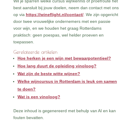
Wil je sparren welke cursus wijnkennis of proefroute het
best aansluit bij jouw doelen, neem dan contact met ons
op via
https://wineflight.nl/contact/
. We zijn opgericht
door twee vrouwelijke ondernemers met een passie
voor wijn, en we houden het graag Rotterdams
praktisch: geen poespas, wel helder proeven en
toepassen.
Gerelateerde artikelen
Hoe herken je een wijn met bewaarpotentieel?
Hoe lang duurt de opleiding vinoloog?
Wat zijn de beste witte wijnen?
Welke wijncursus in Rotterdam is leuk om samen
te doen?
Wat is een vinoloog?
Deze inhoud is gegenereerd met behulp van AI en kan
fouten bevatten.