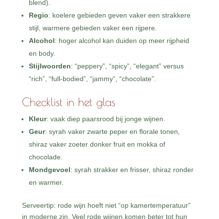
blend).
Regio
: koelere gebieden geven vaker een strakkere
stijl, warmere gebieden vaker een rijpere.
Alcohol
: hoger alcohol kan duiden op meer rijpheid
en body.
Stijlwoorden
: “peppery”, “spicy”, “elegant” versus
“rich”, “full-bodied”, “jammy”, “chocolate”.
Checklist in het glas
Kleur
: vaak diep paarsrood bij jonge wijnen.
Geur
: syrah vaker zwarte peper en florale tonen,
shiraz vaker zoeter donker fruit en mokka of
chocolade.
Mondgevoel
: syrah strakker en frisser, shiraz ronder
en warmer.
Serveertip: rode wijn hoeft niet “op kamertemperatuur”
in moderne zin. Veel rode wijnen komen beter tot hun