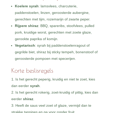
Koelere syrah
: lamsvlees, charcuterie,
paddenstoelen, linzen, geroosterde aubergine,
gerechten met tijm, rozemarijn of zwarte peper.
Rijpere shiraz
: BBQ, spareribs, stoofvlees, pulled
pork, kruidige worst, gerechten met zoete glaze,
gerookte paprika of komijn.
Vegetarisch
: syrah bij paddenstoelenragout of
gegrilde biet, shiraz bij sticky tempeh, bonenstoof of
geroosterde pompoen met specerijen.
Korte beslisregels
Is het gerecht peperig, kruidig en niet te zoet, kies
dan eerder
syrah
.
Is het gerecht rokerig, zoet-kruidig of pittig, kies dan
eerder
shiraz
.
Heeft de saus veel zoet of glaze, vermijd dan te
strakke tannines en ga voor ronder fruit.