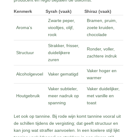
producent en regio bepalen de uitkomst.
Kenmerk
Syrah (vaak)
Shiraz (vaak)
Zwarte peper,
Bramen, pruim,
Aroma’s
viooltjes, olijf,
zoete kruiden,
rook
chocolade
Strakker, frisser,
Ronder, voller,
Structuur
duidelijkere
zachtere indruk
zuren
Vaker hoger en
Alcoholgevoel
Vaker gematigd
warmer
Vaker subtieler,
Vaker duidelijker,
Houtgebruik
meer nadruk op
met vanille en
spanning
toast
Let ook op tannine. Bij rode wijn komt tannine vooral uit
de schillen tijdens de vergisting; dat geeft structuur en
kan jong wat straffer aanvoelen. In een koelere stijl lijkt