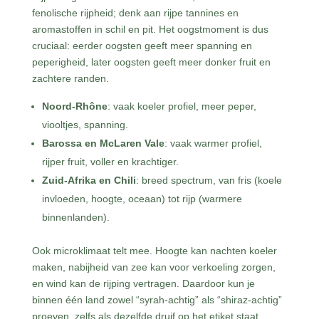
fenolische rijpheid; denk aan rijpe tannines en
aromastoffen in schil en pit. Het oogstmoment is dus
cruciaal: eerder oogsten geeft meer spanning en
peperigheid, later oogsten geeft meer donker fruit en
zachtere randen.
Noord-Rhône
: vaak koeler profiel, meer peper,
viooltjes, spanning.
Barossa en McLaren Vale
: vaak warmer profiel,
rijper fruit, voller en krachtiger.
Zuid-Afrika en Chili
: breed spectrum, van fris (koele
invloeden, hoogte, oceaan) tot rijp (warmere
binnenlanden).
Ook microklimaat telt mee. Hoogte kan nachten koeler
maken, nabijheid van zee kan voor verkoeling zorgen,
en wind kan de rijping vertragen. Daardoor kun je
binnen één land zowel “syrah-achtig” als “shiraz-achtig”
proeven, zelfs als dezelfde druif op het etiket staat.