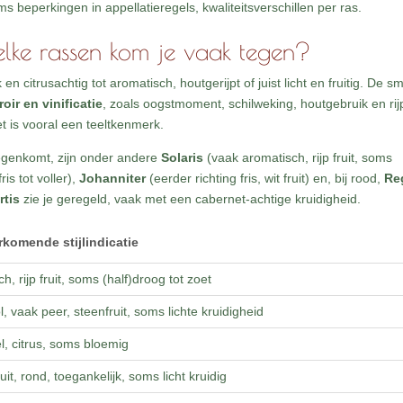
beperkingen in appellatieregels, kwaliteitsverschillen per ras.
lke rassen kom je vaak tegen?
n citrusachtig tot aromatisch, houtgerijpt of juist licht en fruitig. De 
roir en vinificatie
, zoals oogstmoment, schilweking, houtgebruik en rij
et is vooral een teeltkenmerk.
egenkomt, zijn onder andere
Solaris
(vaak aromatisch, rijp fruit, soms
is tot voller),
Johanniter
(eerder richting fris, wit fruit) en, bij rood,
Re
rtis
zie je geregeld, vaak met een cabernet-achtige kruidigheid.
komende stijlindicatie
h, rijp fruit, soms (half)droog tot zoet
vol, vaak peer, steenfruit, soms lichte kruidigheid
el, citrus, soms bloemig
uit, rond, toegankelijk, soms licht kruidig