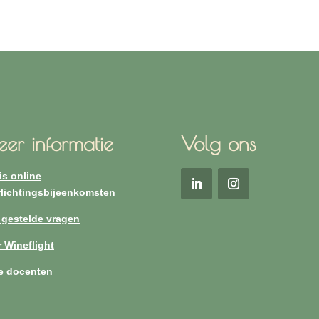
er informatie
Volg ons
is online
lichtingsbijeenkomsten
 gestelde vragen
 Wineflight
e docenten