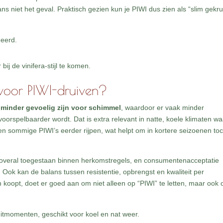
ns niet het geval. Praktisch gezien kun je PIWI dus zien als “slim gekru
eerd.
ij de vinifera-stijl te komen.
voor PIWI-druiven?
e
minder gevoelig zijn voor schimmel
, waardoor er vaak minder
voorspelbaarder wordt. Dat is extra relevant in natte, koele klimaten wa
 sommige PIWI’s eerder rijpen, wat helpt om in kortere seizoenen to
is overal toegestaan binnen herkomstregels, en consumentenacceptatie
Ook kan de balans tussen resistentie, opbrengst en kwaliteit per
 koopt, doet er goed aan om niet alleen op “PIWI” te letten, maar ook 
uitmomenten, geschikt voor koel en nat weer.