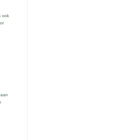
s ook
oor
 aan
k