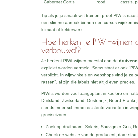
Cabernet Cortis
rood
cassis, p
Tip als je je smaak wilt trainen: proef PIWI’s naa
een slimme aanpak binnen een cursus wijnkennis,
klimaat of kelderwerk.
Hoe herken je PIWI-wijnen 
verbouwd?
Je herkent PIWI-wijnen meestal aan de
druivenn
expliciet worden vermeld. Soms staat er ook “PIWI
verplicht. In wijnwinkels en webshops vind je ze
rassen”, al zijn die labels niet altijd even precies.
PIWI’s worden veel aangeplant in koelere en nat
Duitsland, Zwitserland, Oostenrijk, Noord-Frankri
steeds meer schimmelresistente varianten in wij
groeiseizoen.
Zoek op druifnaam: Solaris, Souvignier Gris, Re
Check de website van de producent; daar staat