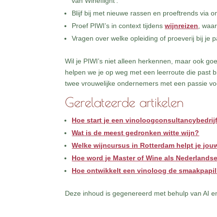
van Wineflight’.
Blijf bij met nieuwe rassen en proeftrends via o
Proef PIWI’s in context tijdens
wijnreizen
, waar
Vragen over welke opleiding of proeverij bij je p
Wil je PIWI’s niet alleen herkennen, maar ook g
helpen we je op weg met een leerroute die past b
twee vrouwelijke ondernemers met een passie voo
Gerelateerde artikelen
Hoe start je een vinoloogconsultancybedrij
Wat is de meest gedronken witte wijn?
Welke wijncursus in Rotterdam helpt je jo
Hoe word je Master of Wine als Nederlands
Hoe ontwikkelt een vinoloog de smaakpapi
Deze inhoud is gegenereerd met behulp van AI en