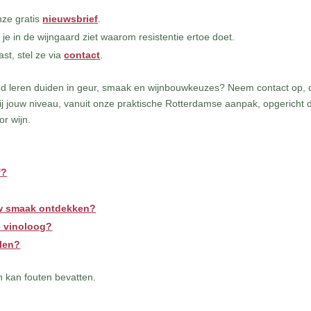
nze gratis
nieuwsbrief
.
 je in de wijngaard ziet waarom resistentie ertoe doet.
ast, stel ze via
contact
.
oed leren duiden in geur, smaak en wijnbouwkeuzes? Neem contact op,
ij jouw niveau, vanuit onze praktische Rotterdamse aanpak, opgericht 
r wijn.
f?
uw smaak ontdekken?
e vinoloog?
llen?
 kan fouten bevatten.