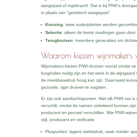
aangepast of ingebracht. Dat is bij PIWI’s doorgaa
in plaats van “genetisch aangepast”.
Kruising
: twee ouderplanten worden gecombin
Selectie
: alleen de beste zaailingen gaan door.
Terugkruisen
: meerdere generaties om dichter b
Waarom kiezen wijnmakers 
Wijnmakers kiezen PIWI-druiven vooral omdat z
fungiciden nodig zijn en het werk in de wijngaard 
de meeldauwdruk hoog kan zijn. Daarnaast kunnen
gezonde, rijpe druiven te oogsten.
Er zijn ook aandachtspunten. Niet elk PIWI-ras 
verschilt, omdat de namen onbekend kunnen zijn. 
producent en perceel verschillen. Wie PIWI-wijnen
stijl, producent en vinificatie.
Pluspunten: lagere ziektedruk, vaak minder sp