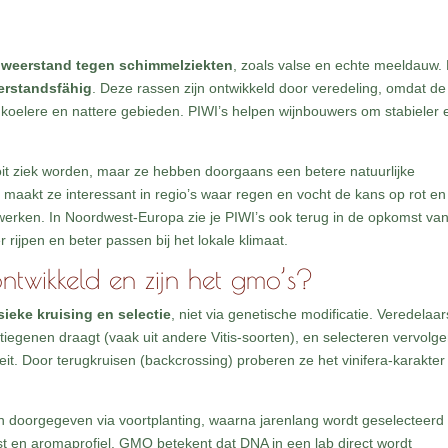
weerstand tegen schimmelziekten
, zoals valse en echte meeldauw.
erstandsfähig
. Deze rassen zijn ontwikkeld door veredeling, omdat de
n koelere en nattere gebieden. PIWI’s helpen wijnbouwers om stabieler 
oit ziek worden, maar ze hebben doorgaans een betere natuurlijke
 maakt ze interessant in regio’s waar regen en vocht de kans op rot en
erken. In Noordwest-Europa zie je PIWI’s ook terug in de opkomst va
ijpen en beter passen bij het lokale klimaat.
twikkeld en zijn het gmo’s?
sieke kruising en selectie
, niet via genetische modificatie. Veredelaar
ntiegenen draagt (vaak uit andere Vitis-soorten), en selecteren vervolg
it. Door terugkruisen (backcrossing) proberen ze het vinifera-karakter 
en doorgegeven via voortplanting, waarna jarenlang wordt geselecteerd
gst en aromaprofiel. GMO betekent dat DNA in een lab direct wordt