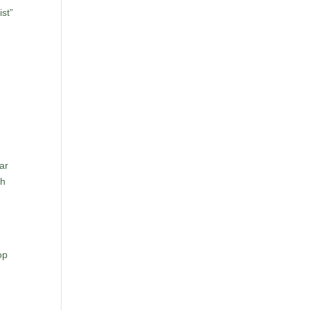
ist”
ar
ch
op