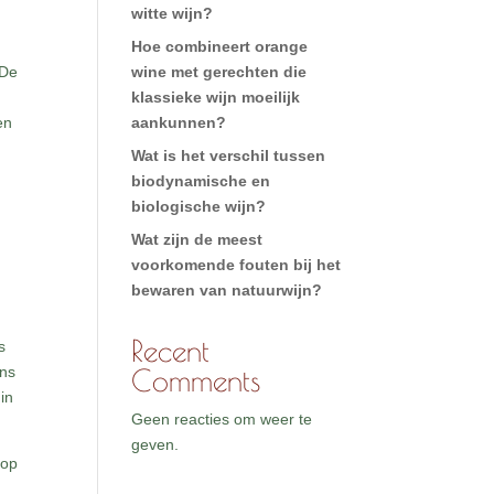
witte wijn?
Hoe combineert orange
 De
wine met gerechten die
klassieke wijn moeilijk
en
aankunnen?
Wat is het verschil tussen
biodynamische en
biologische wijn?
n
Wat zijn de meest
voorkomende fouten bij het
bewaren van natuurwijn?
Recent
s
ens
Comments
in
Geen reacties om weer te
geven.
 op