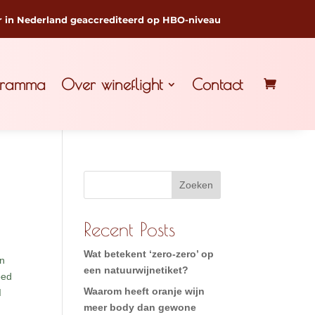
r in Nederland geaccrediteerd op HBO-niveau
gramma
Over wineflight
Contact
Zoeken
Recent Posts
Wat betekent ‘zero-zero’ op
en
een natuurwijnetiket?
oed
Waarom heeft oranje wijn
I
meer body dan gewone