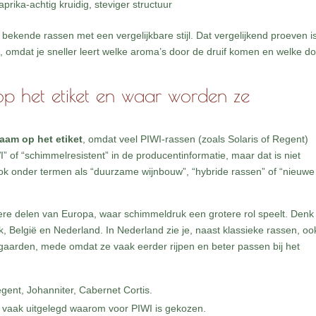
aprika-achtig kruidig, steviger structuur
st bekende rassen met een vergelijkbare stijl. Dat vergelijkend proeven i
 omdat je sneller leert welke aroma’s door de druif komen en welke d
op het etiket en waar worden ze
aam op het etiket
, omdat veel PIWI-rassen (zoals Solaris of Regent)
” of “schimmelresistent” in de producentinformatie, maar dat is niet
 ook onder termen als “duurzame wijnbouw”, “hybride rassen” of “nieuwe
tere delen van Europa, waar schimmeldruk een grotere rol speelt. Denk
jk, België en Nederland. In Nederland zie je, naast klassieke rassen, oo
ngaarden, mede omdat ze vaak eerder rijpen en beter passen bij het
gent, Johanniter, Cabernet Cortis.
 vaak uitgelegd waarom voor PIWI is gekozen.