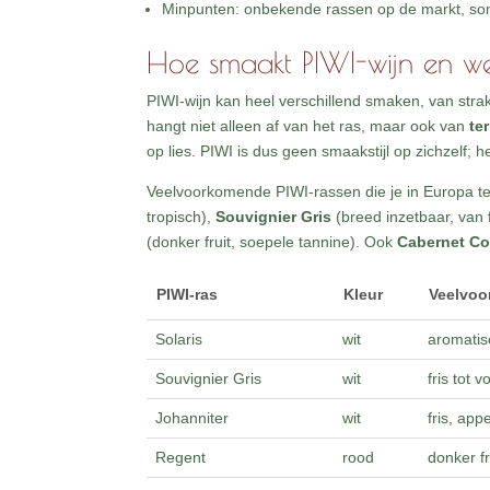
Minpunten: onbekende rassen op de markt, soms 
Hoe smaakt PIWI-wijn en we
PIWI-wijn kan heel verschillend smaken, van strak e
hangt niet alleen af van het ras, maar ook van
ter
op lies. PIWI is dus geen smaakstijl op zichzelf; h
Veelvoorkomende PIWI-rassen die je in Europa t
tropisch),
Souvignier Gris
(breed inzetbaar, van fr
(donker fruit, soepele tannine). Ook
Cabernet Co
PIWI-ras
Kleur
Veelvoor
Solaris
wit
aromatisc
Souvignier Gris
wit
fris tot 
Johanniter
wit
fris, app
Regent
rood
donker fr