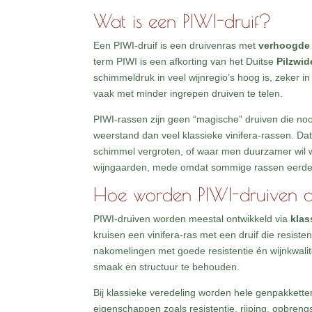
Wat is een PIWI-druif?
Een PIWI-druif is een druivenras met
verhoogde 
term PIWI is een afkorting van het Duitse
Pilzwid
schimmeldruk in veel wijnregio’s hoog is, zeker i
vaak met minder ingrepen druiven te telen.
PIWI-rassen zijn geen “magische” druiven die no
weerstand dan veel klassieke vinifera-rassen. Dat
schimmel vergroten, of waar men duurzamer wil w
wijngaarden, mede omdat sommige rassen eerder r
Hoe worden PIWI-druiven on
PIWI-druiven worden meestal ontwikkeld via
klas
kruisen een vinifera-ras met een druif die resiste
nakomelingen met goede resistentie én wijnkwalite
smaak en structuur te behouden.
Bij klassieke veredeling worden hele genpakkett
eigenschappen zoals resistentie, rijping, opbren