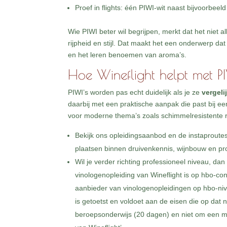
Proef in flights: één PIWI-wit naast bijvoorbeeld
Wie PIWI beter wil begrijpen, merkt dat het nie
rijpheid en stijl. Dat maakt het een onderwerp da
en het leren benoemen van aroma’s.
Hoe Wineflight helpt met P
PIWI’s worden pas echt duidelijk als je ze
vergeli
daarbij met een praktische aanpak die past bij ee
voor moderne thema’s zoals schimmelresistente 
Bekijk ons opleidingsaanbod en de instaproute
plaatsen binnen druivenkennis, wijnbouw en pr
Wil je verder richting professioneel niveau, dan
vinologenopleiding van Wineflight is op hbo-c
aanbieder van vinologenopleidingen op hbo-nive
is getoetst en voldoet aan de eisen die op dat
beroepsonderwijs (20 dagen) en niet om een mee