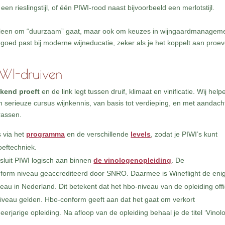
 een rieslingstijl, of één PIWI-rood naast bijvoorbeeld een merlotstijl.
t alleen om “duurzaam” gaat, maar ook om keuzes in wijngaardmanagem
t goed past bij moderne wijneducatie, zeker als je het koppelt aan proe
IWI-druiven
jkend proeft
en de link legt tussen druif, klimaat en vinificatie. Wij help
n serieuze cursus wijnkennis, van basis tot verdieping, en met aandach
rassen.
s via het
programma
en de verschillende
levels
, zodat je PIWI’s kunt
oeftechniek.
 sluit PIWI logisch aan binnen
de vinologenopleiding
. De
onform niveau geaccrediteerd door SNRO. Daarmee is Wineflight de eni
au in Nederland. Dit betekent dat het hbo-niveau van de opleiding offi
 niveau gelden. Hbo-conform geeft aan dat het gaat om verkort
rjarige opleiding. Na afloop van de opleiding behaal je de titel ‘Vinol