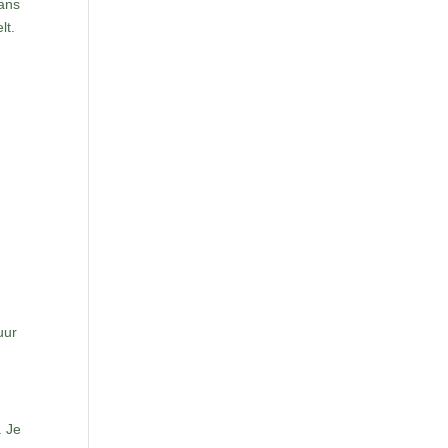
lans
lt.
uur
. Je