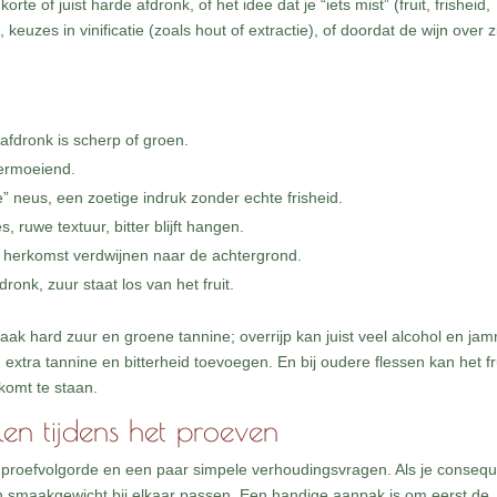
e of juist harde afdronk, of het idee dat je “iets mist” (fruit, frisheid,
euzes in vinificatie (zoals hout of extractie), of doordat de wijn over z
e afdronk is scherp of groen.
vermoeiend.
e” neus, een zoetige indruk zonder echte frisheid.
, ruwe textuur, bitter blijft hangen.
t en herkomst verdwijnen naar de achtergrond.
ronk, zuur staat los van het fruit.
aak hard zuur en groene tannine; overrijp kan juist veel alcohol en ja
n extra tannine en bitterheid toevoegen. En bij oudere flessen kan het fr
komt te staan.
en tijdens het proeven
 proefvolgorde en een paar simpele verhoudingsvragen. Als je conseq
ur en smaakgewicht bij elkaar passen. Een handige aanpak is om eerst de