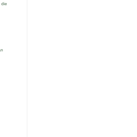
 die
an