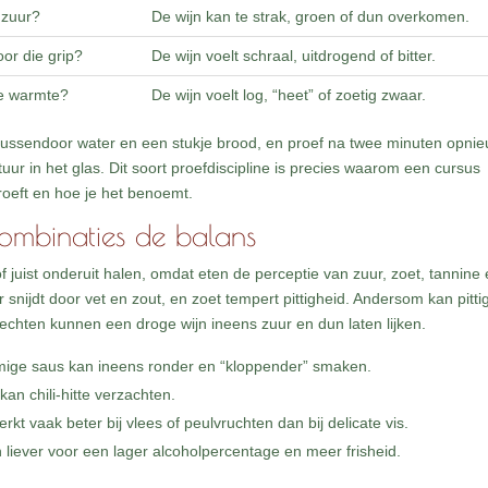
t zuur?
De wijn kan te strak, groen of dun overkomen.
oor die grip?
De wijn voelt schraal, uitdrogend of bitter.
 de warmte?
De wijn voelt log, “heet” of zoetig zwaar.
m tussendoor water en een stukje brood, en proef na twee minuten opnie
r in het glas. Dit soort proefdiscipline is precies waarom een cursus
proeft en hoe je het benoemt.
combinaties de balans
 juist onderuit halen, omdat eten de perceptie van zuur, zoet, tannine
 snijdt door vet en zout, en zoet tempert pittigheid. Andersom kan pitti
echten kunnen een droge wijn ineens zuur en dun laten lijken.
 romige saus kan ineens ronder en “kloppender” smaken.
kan chili-hitte verzachten.
rkt vaak beter bij vlees of peulvruchten dan bij delicate vis.
en liever voor een lager alcoholpercentage en meer frisheid.