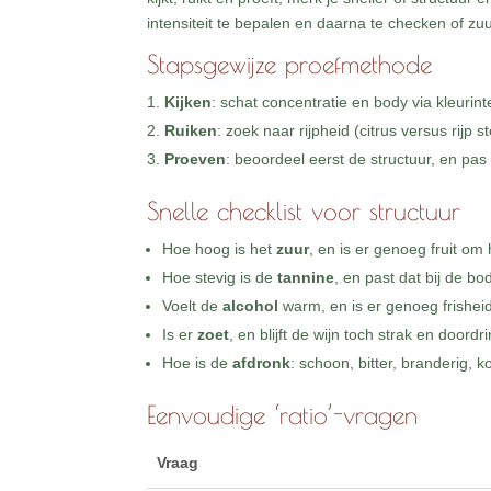
intensiteit te bepalen en daarna te checken of zuur
Stapsgewijze proefmethode
Kijken
: schat concentratie en body via kleurinte
Ruiken
: zoek naar rijpheid (citrus versus rijp 
Proeven
: beoordeel eerst de structuur, en pas
Snelle checklist voor structuur
Hoe hoog is het
zuur
, en is er genoeg fruit om
Hoe stevig is de
tannine
, en past dat bij de bo
Voelt de
alcohol
warm, en is er genoeg frishei
Is er
zoet
, en blijft de wijn toch strak en doord
Hoe is de
afdronk
: schoon, bitter, branderig, k
Eenvoudige ‘ratio’-vragen
Vraag