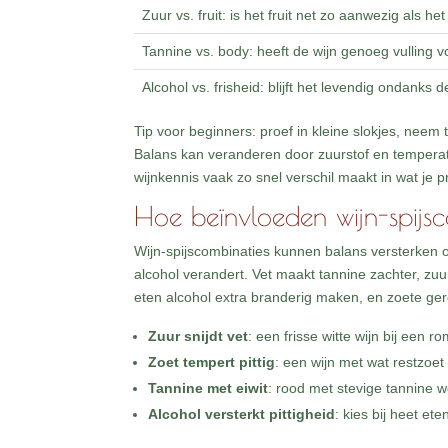
Zuur vs. fruit: is het fruit net zo aanwezig als he
Tannine vs. body: heeft de wijn genoeg vulling v
Alcohol vs. frisheid: blijft het levendig ondanks
Tip voor beginners: proef in kleine slokjes, nee
Balans kan veranderen door zuurstof en temperatuu
wijnkennis vaak zo snel verschil maakt in wat je 
Hoe beïnvloeden wijn-spijs
Wijn-spijscombinaties kunnen balans versterken of
alcohol verandert. Vet maakt tannine zachter, zuur
eten alcohol extra branderig maken, en zoete ger
Zuur snijdt vet
: een frisse witte wijn bij een
Zoet tempert pittig
: een wijn met wat restzoet 
Tannine met eiwit
: rood met stevige tannine we
Alcohol versterkt pittigheid
: kies bij heet et