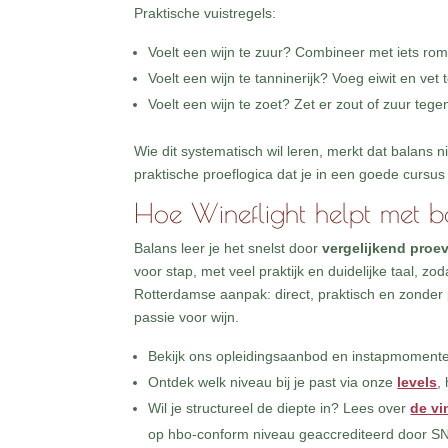
Praktische vuistregels:
Voelt een wijn te zuur? Combineer met iets romi
Voelt een wijn te tanninerijk? Voeg eiwit en vet 
Voelt een wijn te zoet? Zet er zout of zuur teg
Wie dit systematisch wil leren, merkt dat balans ni
praktische proeflogica dat je in een goede cursus 
Hoe Wineflight helpt met ba
Balans leer je het snelst door
vergelijkend proe
voor stap, met veel praktijk en duidelijke taal, zod
Rotterdamse aanpak: direct, praktisch en zonde
passie voor wijn.
Bekijk ons opleidingsaanbod en instapmomente
Ontdek welk niveau bij je past via onze
levels
,
Wil je structureel de diepte in? Lees over
de vi
op hbo-conform niveau geaccrediteerd door SN