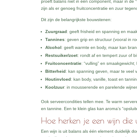
proeft balans niet in één component, maar in de 
zijn als er genoeg fruitconcentratie en zuur tegeno
Dit zijn de belangrijkste bouwstenen:
Zuurgraad
: geeft frisheid en spanning en maak
Tannines
: geven grip en structuur (vooral in r
Alcohol
: geeft warmte en body, maar kan bran
Restsuiker/zoet
: rondt af en tempert zuur of b
Fruitconcentratie
: “vulling” en smaakgewicht; 
Bitterheid
: kan spanning geven, maar te veel v
Houtinvloed
: kan body, vanille, toast en tan
Koolzuur
: in mousserende en parelende wijnen;
Ook serveercondities tellen mee. Te warm server
en tannine. Een te klein glas kan aroma’s “opsluite
Hoe herken je een wijn die u
Een wijn is uit balans als één element duidelijk d