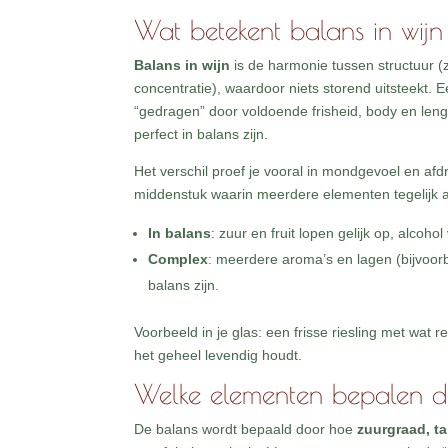
Wat betekent balans in wijn
Balans in wijn
is de harmonie tussen structuur (zuu
concentratie), waardoor niets storend uitsteekt. Ee
“gedragen” door voldoende frisheid, body en lengt
perfect in balans zijn.
Het verschil proef je vooral in mondgevoel en af
middenstuk waarin meerdere elementen tegelijk a
In balans
: zuur en fruit lopen gelijk op, alcoh
Complex
: meerdere aroma’s en lagen (bijvoorbe
balans zijn.
Voorbeeld in je glas: een frisse riesling met wat 
het geheel levendig houdt.
Welke elementen bepalen de
De balans wordt bepaald door hoe
zuurgraad, ta