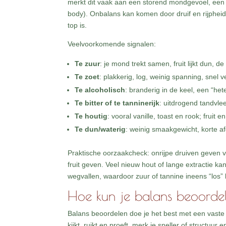
merkt dit vaak aan een storend mondgevoel, een kort
body). Onbalans kan komen door druif en rijpheid, k
top is.
Veelvoorkomende signalen:
Te zuur
: je mond trekt samen, fruit lijkt dun, d
Te zoet
: plakkerig, log, weinig spanning, snel 
Te alcoholisch
: branderig in de keel, een “het
Te bitter of te tanninerijk
: uitdrogend tandvlees
Te houtig
: vooral vanille, toast en rook; frui
Te dun/waterig
: weinig smaakgewicht, korte afd
Praktische oorzaakcheck: onrijpe druiven geven v
fruit geven. Veel nieuw hout of lange extractie ka
wegvallen, waardoor zuur of tannine ineens “los” 
Hoe kun je balans beoordel
Balans beoordelen doe je het best met een vaste
kijkt, ruikt en proeft, merk je sneller of structu