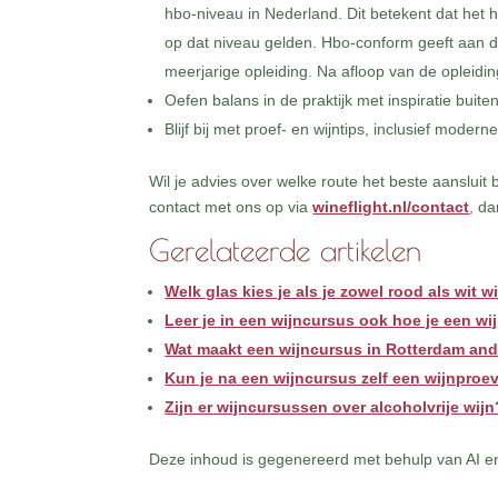
hbo-niveau in Nederland. Dit betekent dat het h
op dat niveau gelden. Hbo-conform geeft aan d
meerjarige opleiding. Na afloop van de opleiding
Oefen balans in de praktijk met inspiratie buite
Blijf bij met proef- en wijntips, inclusief mode
Wil je advies over welke route het beste aansluit
contact met ons op via
wineflight.nl/contact
, d
Gerelateerde artikelen
Welk glas kies je als je zowel rood als wit w
Leer je in een wijncursus ook hoe je een w
Wat maakt een wijncursus in Rotterdam and
Kun je na een wijncursus zelf een wijnproev
Zijn er wijncursussen over alcoholvrije wijn
Deze inhoud is gegenereerd met behulp van AI en