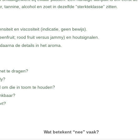
, tannine, alcohol en zoet in dezelfde “sterkteklasse” zitten.
nsiteit en viscositeit (indicatie, geen bewijs).
steenfruit; rood fruit versus jammy) en houtsignalen.
 daarna de details in het aroma.
 het te dragen?
dy?
d om die in toom te houden?
rinkbaar?
ort?
Wat betekent “nee” vaak?