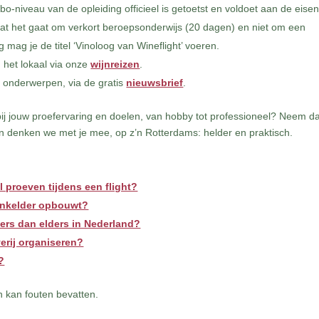
bo-niveau van de opleiding officieel is getoetst en voldoet aan de eisen
at het gaat om verkort beroepsonderwijs (20 dagen) en niet om een
 mag je de titel ‘Vinoloog van Wineflight’ voeren.
n het lokaal via onze
wijnreizen
.
rne onderwerpen, via de gratis
nieuwsbrief
.
 bij jouw proefervaring en doelen, van hobby tot professioneel? Neem d
an denken we met je mee, op z’n Rotterdams: helder en praktisch.
il proeven tijdens een flight?
ijnkelder opbouwt?
ers dan elders in Nederland?
erij organiseren?
?
 kan fouten bevatten.