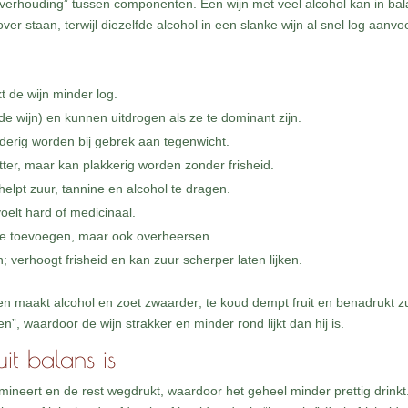
“verhouding” tussen componenten. Een wijn met veel alcohol kan in ba
ver staan, terwijl diezelfde alcohol in een slanke wijn al snel log aanvoe
t de wijn minder log.
ode wijn) en kunnen uitdrogen als ze te dominant zijn.
derig worden bij gebrek aan tegenwicht.
itter, maar kan plakkerig worden zonder frisheid.
helpt zuur, tannine en alcohol te dragen.
oelt hard of medicinaal.
nine toevoegen, maar ook overheersen.
 verhoogt frisheid en kan zuur scherper laten lijken.
en maakt alcohol en zoet zwaarder; te koud dempt fruit en benadrukt z
n”, waardoor de wijn strakker en minder rond lijkt dan hij is.
it balans is
omineert en de rest wegdrukt, waardoor het geheel minder prettig drinkt