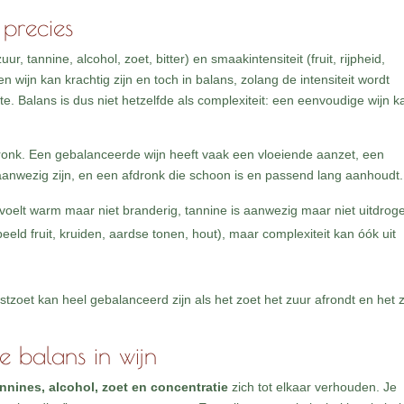
 precies
r, tannine, alcohol, zoet, bitter) en smaakintensiteit (fruit, rijpheid,
n wijn kan krachtig zijn en toch in balans, zolang de intensiteit wordt
e. Balans is dus niet hetzelfde als complexiteit: een eenvoudige wijn k
dronk. Een gebalanceerde wijn heeft vaak een vloeiende aanzet, een
anwezig zijn, en een afdronk die schoon is en passend lang aanhoudt.
ol voelt warm maar niet branderig, tannine is aanwezig maar niet uitdrog
eld fruit, kruiden, aardse tonen, hout), maar complexiteit kan óók uit
restzoet kan heel gebalanceerd zijn als het zoet het zuur afrondt en het 
 balans in wijn
nnines, alcohol, zoet en concentratie
zich tot elkaar verhouden. Je