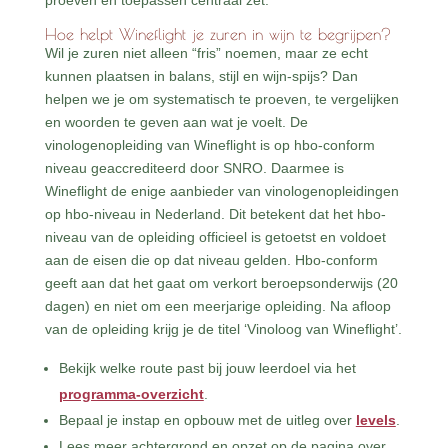
proeven en toepassen centraal zet.
Hoe helpt Wineflight je zuren in wijn te begrijpen?
Wil je zuren niet alleen “fris” noemen, maar ze echt
kunnen plaatsen in balans, stijl en wijn-spijs? Dan
helpen we je om systematisch te proeven, te vergelijken
en woorden te geven aan wat je voelt. De
vinologenopleiding van Wineflight is op hbo-conform
niveau geaccrediteerd door SNRO. Daarmee is
Wineflight de enige aanbieder van vinologenopleidingen
op hbo-niveau in Nederland. Dit betekent dat het hbo-
niveau van de opleiding officieel is getoetst en voldoet
aan de eisen die op dat niveau gelden. Hbo-conform
geeft aan dat het gaat om verkort beroepsonderwijs (20
dagen) en niet om een meerjarige opleiding. Na afloop
van de opleiding krijg je de titel ‘Vinoloog van Wineflight’.
Bekijk welke route past bij jouw leerdoel via het
programma-overzicht
.
Bepaal je instap en opbouw met de uitleg over
levels
.
Lees meer achtergrond en opzet op de pagina over