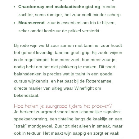
Chardonnay met malolactische gisting
: ronder,
zachter, soms romiger; het zuur voelt minder scherp.
Mousserend
: zuur is essentieel om fris te blijven,
zeker omdat koolzuur de prikkel versterkt.
Bij rode wijn werkt zuur samen met tannine: zuur houdt
het geheel levendig, tannine geeft grip. Bij zoete wijnen
is de regel simpel: hoe meer zoet, hoe meer zuur je
nodig hebt om het niet plakkerig te maken. Dit soort
balansdenken is precies wat je traint in een goede
cursus wijnkennis, en het past bij de Rotterdamse,
directe manier van uitleg waar Wineflight om
bekendstaat.
Hoe herken je zuurgraad tijdens het proeven?
Je herkent zuurgraad vooral aan lichamelijke signalen:
speekselvorming, een tinteling langs de kaaklijn en een
“strak” mondgevoel. Zuur zit niet alleen in smaak, maar
ook in textuur. Het maakt wijn sappig en zorgt er vaak