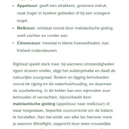
Appelzuur
: geeft een strakkere, groenere indruk;
vaak hoger in koelere gebieden of bij een vroegere
oogst.
Melkzuur
: ontstaat vooral door malolactische gisting,
voelt zachter en ronder aan.
Citroenzuur
: meestal in kleine hoeveelheden; kan
frisheid ondersteunen.
Rijpheid speelt sterk mee: bij warmere omstandigheden
rijpen druiven sneller, stijgt het suikergehalte en daalt de
natuurlijke zuurgraad. Bodem en ligging beïnvloeden
vooral de rijping en de waterhuishouding, en daarmee
de zuurbeleving. In de kelder kan een wijnmaker zuur
behouden of verzachten, bijvoorbeeld door
malolactische gisting
(appelzuur naar melkzuur) of,
waar toegestaan, beperkte zuurcorrectie om de balans
te herstellen. Aan het einde van elke les hierover merk
je waarom Wineflight, opgericht door twee vrouwelijke