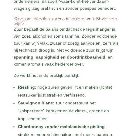
ondernemers, dit soort “waar-komt-het-vandaan”-
vragen graag praktisch en zonder poespas benadert.
Waarom bepalen zuren de balans en frisheid van
wijn?
Zuur bepaalt de balans omdat het de tegenhanger is
van zoet, alcohol en soms tannine. Zonder voldoende
zuur kan wijn vlak, zwaar of zoetig aanvoelen, zelfs als
hij technisch droog is. Met voldoende zuur krijgt wijn
spanning, sappigheid en doordrinkbaarheid
, en
komen aroma’s vaak helderder over.
Zo werkt het in de praktijk per stijl:
Riesling
: hoge zuren geven lift en maken (lichte)
restsuiker juist strak en verfrissend.
Sauvignon blanc
: zuur ondersteunt het
“knisperende” karakter en de citrus-, groene en
tropische tonen.
Chardonnay zonder malolactische gisting
:
strakker, meer richting citrus, met meer spanning.