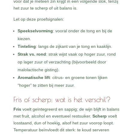
voor dat je meteen zin krijgt in een volgende slok, tenzij
het zuur te scherp of uit balans is.
Let op deze proefsignalen:
Speekselvorming
: vooral onder de tong en bij de
kiezen.
Tinteling
: langs de zijkant van je tong en kaaklijn.
Strak vs. rond
: strak wijst vaak op hoger zuur, rond
op lager zuur of verzachting (bijvoorbeeld door
malolactische gisting).
Aromatische lift
: citrus- en groene tonen lijken
“hoger” te zitten bij meer zuur.
Fris of scherp: wat is het verschil?
Fris
voelt geïntegreerd en sappig; de wijn blijft in balans
met fruit, alcohol en eventueel restsuiker.
Scherp
voelt
losstaand, dun of hoekig, alsof het zuur voorop loopt.
Temperatuur beïnvloedt dit sterk: te koud serveren