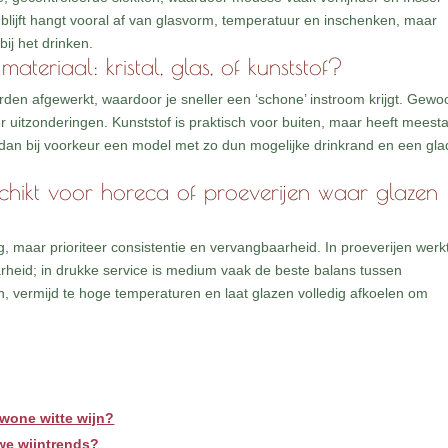
 blijft hangt vooral af van glasvorm, temperatuur en inschenken, maar
bij het drinken.
ateriaal: kristal, glas, of kunststof?
orden afgewerkt, waardoor je sneller een ‘schone’ instroom krijgt. Gewo
 er uitzonderingen. Kunststof is praktisch voor buiten, maar heeft meesta
 dan bij voorkeur een model met zo dun mogelijke drinkrand en een gl
schikt voor horeca of proeverijen waar glazen
maar prioriteer consistentie en vervangbaarheid. In proeverijen werk
arheid; in drukke service is medium vaak de beste balans tussen
, vermijd te hoge temperaturen en laat glazen volledig afkoelen om
wone witte wijn?
uwe wijntrends?