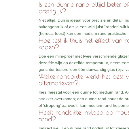
Is een dunne rand altijd beter, of
prettig is?
Niet altijd. Dun is ideaal voor precisie en detail,
buitengebruik of als je een wijn juist “ronder” wilt 
(horeca, feest) kan een medium rand praktischer
Hoe test ik thuis het effect van
kopen?
Doe een mini-proef met twee verschillende glazen 
dezelfde wijn op dezelfde temperatuur, neem eerst 
gerichter testen: leen één dunwandig glas (bijv. v
Welke randdikte werkt het best v
alternatieven?
Kies meestal voor een dunne tot medium rand. Al
strakker overkomen; een dunne rand houdt de aro
of ‘stroperig’ aanvoelt, kan medium rand helpen 
Heeft randdikte invloed op mou
rand?
Indirect wel. Een dunne rand nodigt uit tot klein