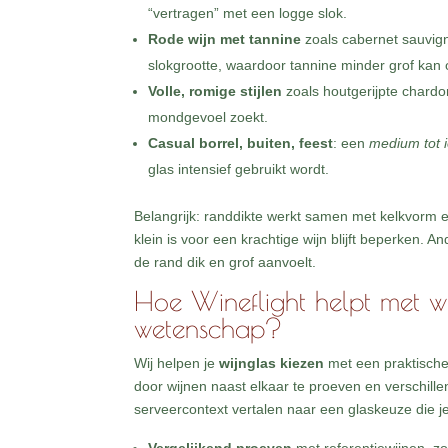
“vertragen” met een logge slok.
Rode wijn met tannine
zoals cabernet sauvign
slokgrootte, waardoor tannine minder grof kan
Volle, romige stijlen
zoals houtgerijpte chard
mondgevoel zoekt.
Casual borrel, buiten, feest
: een
medium tot i
glas intensief gebruikt wordt.
Belangrijk: randdikte werkt samen met kelkvorm
klein is voor een krachtige wijn blijft beperken.
de rand dik en grof aanvoelt.
Hoe Wineflight helpt met wi
wetenschap?
Wij helpen je
wijnglas kiezen
met een praktische,
door wijnen naast elkaar te proeven en verschill
serveercontext vertalen naar een glaskeuze die je 