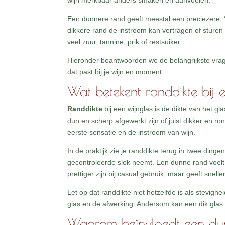
wijn merkbaar anders smaken en aanvoelen.
Een dunnere rand geeft meestal een preciezere, “s
dikkere rand de instroom kan vertragen of sturen 
veel zuur, tannine, prik of restsuiker.
Hieronder beantwoorden we de belangrijkste vra
dat past bij je wijn en moment.
Wat betekent randdikte bij 
Randdikte
bij een wijnglas is de dikte van het g
dun en scherp afgewerkt zijn of juist dikker en r
eerste sensatie en de instroom van wijn.
In de praktijk zie je randdikte terug in twee dinge
gecontroleerde slok neemt. Een dunne rand voelt 
prettiger zijn bij casual gebruik, maar geeft snel
Let op dat randdikte niet hetzelfde is als stevighe
glas en de afwerking. Andersom kan een dik glas ro
Waarom beïnvloedt een dun