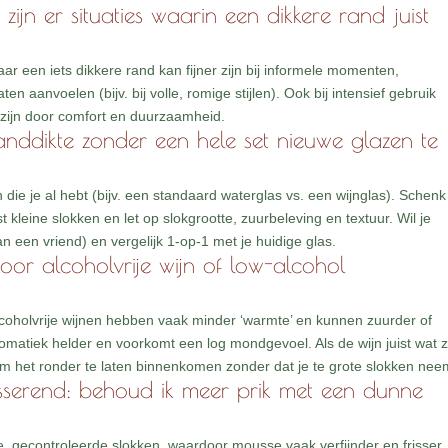
 zijn er situaties waarin een dikkere rand juist
 maar een iets dikkere rand kan fijner zijn bij informele momenten,
laten aanvoelen (bijv. bij volle, romige stijlen). Ook bij intensief gebruik
 zijn door comfort en duurzaamheid.
 randdikte zonder een hele set nieuwe glazen te
die je al hebt (bijv. een standaard waterglas vs. een wijnglas). Schenk
kleine slokken en let op slokgrootte, zuurbeleving en textuur. Wil je
an een vriend) en vergelijk 1-op-1 met je huidige glas.
oor alcoholvrije wijn of low-alcohol
coholvrije wijnen hebben vaak minder ‘warmte’ en kunnen zuurder of
matiek helder en voorkomt een log mondgevoel. Als de wijn juist wat 
om het ronder te laten binnenkomen zonder dat je te grote slokken nee
sserend: behoud ik meer prik met een dunne
ere, gecontroleerde slokken, waardoor mousse vaak verfijnder en frisser