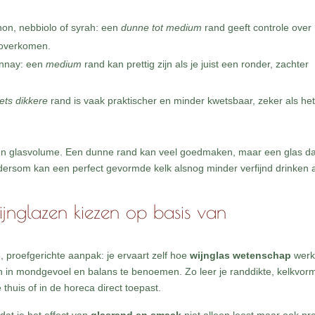
on, nebbiolo of syrah: een
dunne tot medium
rand geeft controle over
 overkomen.
onnay: een
medium
rand kan prettig zijn als je juist een ronder, zachter
ets dikkere
rand is vaak praktischer en minder kwetsbaar, zeker als he
 en glasvolume. Een dunne rand kan veel goedmaken, maar een glas da
 Andersom kan een perfect gevormde kelk alsnog minder verfijnd drinken 
jnglazen kiezen op basis van
 proefgerichte aanpak: je ervaart zelf hoe
wijnglas wetenschap
werk
en in mondgevoel en balans te benoemen. Zo leer je randdikte, kelkvor
thuis of in de horeca direct toepast.