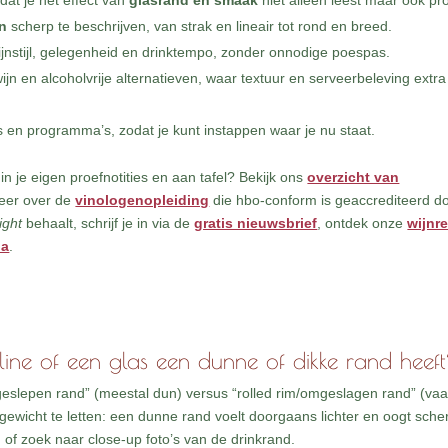
dat je het effect van
glasrand en smaak
niet alleen leest maar ook pro
n
scherp te beschrijven, van strak en lineair tot rond en breed.
jnstijl, gelegenheid en drinktempo, zonder onnodige poespas.
jn en alcoholvrije alternatieven, waar textuur en serveerbeleving extra
 en programma’s, zodat je kunt instappen waar je nu staat.
in je eigen proefnotities en aan tafel? Bekijk ons
overzicht van
meer over de
vinologenopleiding
die hbo-conform is geaccrediteerd d
ight
behaalt, schrijf je in via de
gratis nieuwsbrief
, ontdek onze
wijnr
na
.
nline of een glas een dunne of dikke rand heef
ijn geslepen rand” (meestal dun) versus “rolled rim/omgeslagen rand” (va
gewicht te letten: een dunne rand voelt doorgaans lichter en oogt sche
g of zoek naar close-up foto’s van de drinkrand.