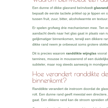
Een dunne of dikke glasrand beïnvloedt
glasran
bepaalt de eerste tactiele prikkel op je lippen en
tussen fruit, zuur, bitter, alcoholwarmte en textuur
Er spelen grofweg drie mechanismen mee. Ten e
aandacht deels naar het glas gaat in plaats van 
gelijkmatiger binnenkomen, terwijl een dikkere r
dikke rand neem je onbewust soms grotere slokke
Dit is precies waarom
randdikte wijnglas
vooral 
tannines, mousse in mousserend of een duidelijke 
subtieler, maar nog steeds aanwezig in mondgevo
Hoe verandert randdikte d
binnenkomt?
Randdikte verandert de instroom doordat de glasr
rolt. Een dunne rand geeft meestal een directere,
gaat. Een dikkere rand kan de stroom spreiden of 