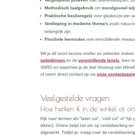
Vergelijkend proeven
met referentiewijnen, zo
Methodisch taalgebruik
om
mondgevoel wij
Praktische beslisregels
voor glaskeuze per wi
Verdieping in moderne thema’s
zoals natuurwi
belangrijk zijn.
Flexibele leerroutes
met verschillende niveaus
Wil je dit soort keuzes sneller en zekerder maken 
opleidingen
en de
verschillende levels
, lees 
SNRO en waarmee je de titel
Vinoloog van Winefl
of neem direct contact op via
onze contactpagi
Veelgestelde vragen
Hoe herken ik in de winkel of o
Kijk naar termen als “laser cut”, “cold cut” of “f
dikker). Online helpt het om op randafwerking en 
afgewerkt. Twijfel je: vraag naar de randafwerkin