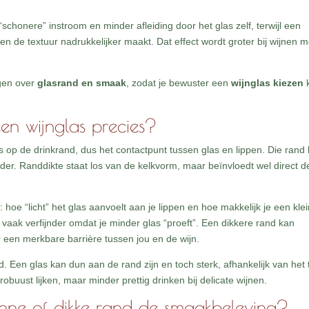
chonere” instroom en minder afleiding door het glas zelf, terwijl een
en de textuur nadrukkelijker maakt. Dat effect wordt groter bij wijnen m
gen over
glasrand en smaak
, zodat je bewuster een
wijnglas kiezen
een wijnglas precies?
las op de drinkrand, dus het contactpunt tussen glas en lippen. Die rand
onder. Randdikte staat los van de kelkvorm, maar beïnvloedt wel direct d
n: hoe “licht” het glas aanvoelt aan je lippen en hoe makkelijk je een kle
vaak verfijnder omdat je minder glas “proeft”. Een dikkere rand kan
ler een merkbare barrière tussen jou en de wijn.
id. Een glas kan dun aan de rand zijn en toch sterk, afhankelijk van het
buust lijken, maar minder prettig drinken bij delicate wijnen.
ne of dikke rand de smaakbeleving?