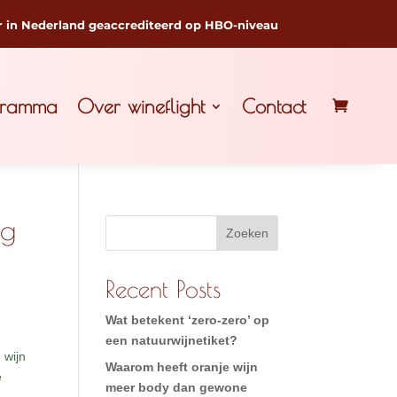
r in Nederland geaccrediteerd op HBO-niveau
gramma
Over wineflight
Contact
ng
Zoeken
Recent Posts
Wat betekent ‘zero-zero’ op
een natuurwijnetiket?
 wijn
Waarom heeft oranje wijn
e
meer body dan gewone