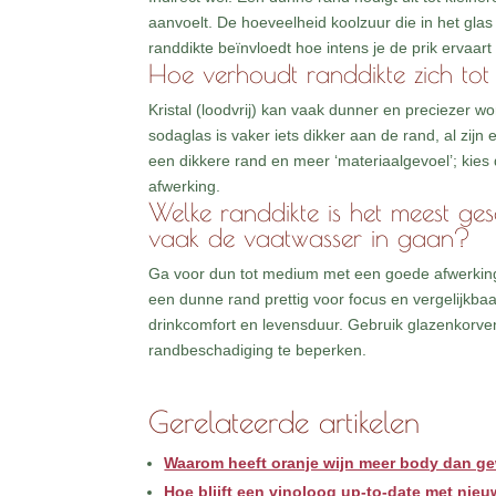
aanvoelt. De hoeveelheid koolzuur die in het glas
randdikte beïnvloedt hoe intens je de prik ervaart 
Hoe verhoudt randdikte zich tot m
Kristal (loodvrij) kan vaak dunner en preciezer w
sodaglas is vaker iets dikker aan de rand, al zijn
een dikkere rand en meer ‘materiaalgevoel’; kies
afwerking.
Welke randdikte is het meest ge
vaak de vaatwasser in gaan?
Ga voor dun tot medium met een goede afwerking, 
een dunne rand prettig voor focus en vergelijkba
drinkcomfort en levensduur. Gebruik glazenkorven
randbeschadiging te beperken.
Gerelateerde artikelen
Waarom heeft oranje wijn meer body dan ge
Hoe blijft een vinoloog up-to-date met nie