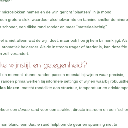
fecten:
er microslokken nemen en de wijn gericht “plaatsen” in je mond.
ot een grotere slok, waardoor alcoholwarmte en tannine sneller dominere
n schoner, een dikke rand ronder en meer “materiaalachtig”.
l is niet alleen wat de wijn doet, maar ook hoe jij hem binnenkrijgt. Als
n aromatiek helderder. Als de instroom trager of breder is, kan dezelfde
n zelf verandert.
ke wijnstijl en gelegenheid?
ijl en moment: dunne randen passen meestal bij wijnen waar precisie,
kere randen prima werken bij informele settings of wijnen waarbij robuusth
las kiezen
, matcht randdikte aan structuur, temperatuur en drinktempo
oorkeur een
dunne
rand voor een strakke, directe instroom en een “scho
ignon blanc: een
dunne
rand helpt om de geur en spanning niet te