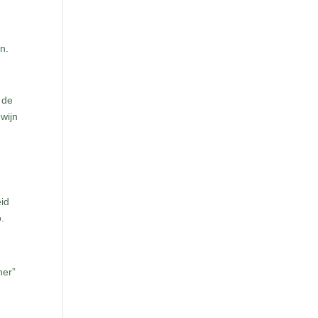
n.
 de
 wijn
eid
.
ner”