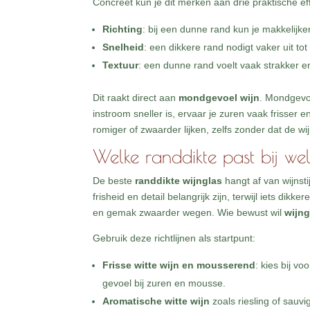
Concreet kun je dit merken aan drie praktische ef
Richting
: bij een dunne rand kun je makkelijk
Snelheid
: een dikkere rand nodigt vaker uit t
Textuur
: een dunne rand voelt vaak strakker e
Dit raakt direct aan
mondgevoel wijn
. Mondgevoe
instroom sneller is, ervaar je zuren vaak frisser e
romiger of zwaarder lijken, zelfs zonder dat de wij
Welke randdikte past bij wel
De beste
randdikte wijnglas
hangt af van wijnst
frisheid en detail belangrijk zijn, terwijl iets dik
en gemak zwaarder wegen. Wie bewust wil
wijng
Gebruik deze richtlijnen als startpunt:
Frisse witte wijn en mousserend
: kies bij v
gevoel bij zuren en mousse.
Aromatische witte wijn
zoals riesling of sauv