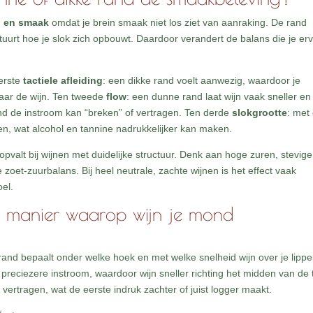
d en smaak
omdat je brein smaak niet los ziet van aanraking. De rand
 stuurt hoe je slok zich opbouwt. Daardoor verandert de balans die je er
.
erste
tactiele afleiding
: een dikke rand voelt aanwezig, waardoor je
naar de wijn. Ten tweede
flow
: een dunne rand laat wijn vaak sneller en
and de instroom kan “breken” of vertragen. Ten derde
slokgrootte
: met
n, wat alcohol en tannine nadrukkelijker kan maken.
opvalt bij wijnen met duidelijke structuur. Denk aan hoge zuren, stevige
zoet-zuurbalans. Bij heel neutrale, zachte wijnen is het effect vaak
el.
e manier waarop wijn je mond
and bepaalt onder welke hoek en met welke snelheid wijn over je lipp
 preciezere instroom, waardoor wijn sneller richting het midden van de
vertragen, wat de eerste indruk zachter of juist logger maakt.