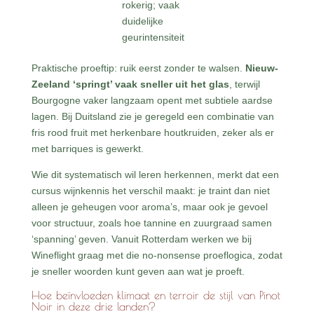
rokerig; vaak
duidelijke
geurintensiteit
Praktische proeftip: ruik eerst zonder te walsen.
Nieuw-
Zeeland ‘springt’ vaak sneller uit het glas
, terwijl
Bourgogne vaker langzaam opent met subtiele aardse
lagen. Bij Duitsland zie je geregeld een combinatie van
fris rood fruit met herkenbare houtkruiden, zeker als er
met barriques is gewerkt.
Wie dit systematisch wil leren herkennen, merkt dat een
cursus wijnkennis het verschil maakt: je traint dan niet
alleen je geheugen voor aroma’s, maar ook je gevoel
voor structuur, zoals hoe tannine en zuurgraad samen
‘spanning’ geven. Vanuit Rotterdam werken we bij
Wineflight graag met die no-nonsense proeflogica, zodat
je sneller woorden kunt geven aan wat je proeft.
Hoe beïnvloeden klimaat en terroir de stijl van Pinot
Noir in deze drie landen?