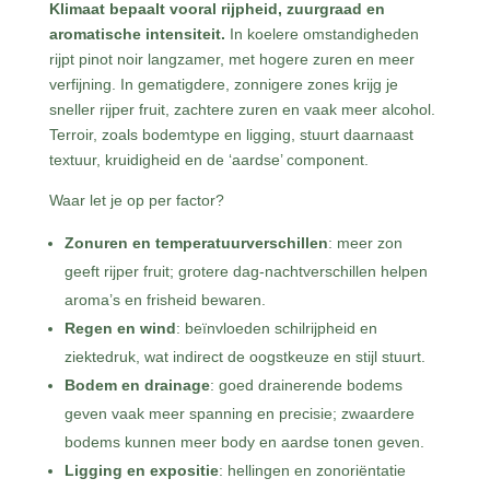
Klimaat bepaalt vooral rijpheid, zuurgraad en
aromatische intensiteit.
In koelere omstandigheden
rijpt pinot noir langzamer, met hogere zuren en meer
verfijning. In gematigdere, zonnigere zones krijg je
sneller rijper fruit, zachtere zuren en vaak meer alcohol.
Terroir, zoals bodemtype en ligging, stuurt daarnaast
textuur, kruidigheid en de ‘aardse’ component.
Waar let je op per factor?
Zonuren en temperatuurverschillen
: meer zon
geeft rijper fruit; grotere dag-nachtverschillen helpen
aroma’s en frisheid bewaren.
Regen en wind
: beïnvloeden schilrijpheid en
ziektedruk, wat indirect de oogstkeuze en stijl stuurt.
Bodem en drainage
: goed drainerende bodems
geven vaak meer spanning en precisie; zwaardere
bodems kunnen meer body en aardse tonen geven.
Ligging en expositie
: hellingen en zonoriëntatie