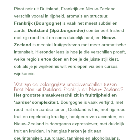
Pinot noir uit Duitsland, Frankrijk en Nieuw-Zeeland
verschilt vooral in rijpheid, aroma’s en structuur.
Frankrijk (Bourgogne)
is vaak het meest subtiel en
aards,
Duitsland (Spätburgunder)
combineert frisheid
met rijp rood fruit en soms duidelijk hout, en
Nieuw-
Zeeland
is meestal fruitgedreven met meer aromatische
intensiteit. Hieronder lees je hoe je die verschillen proeft,
welke regio’s ertoe doen en hoe je de juiste stijl kiest,
ook als je je wijnkennis wilt verdiepen via een cursus
wijnkennis.
Wat zijn de belangrijkste smaakverschillen tussen
Pinot Noir uit Duitsland, Frankrijk en Nieuw-Zeeland?
Het grootste smaakverschil zit in fruitrijpheid en
‘aardse’ complexiteit.
Bourgogne is vaak verfijnd, met
rood fruit en aardse tonen; Duitsland is fris, met rijp rood
fruit en regelmatig kruidige, houtgedreven accenten; en
Nieuw-Zeeland is doorgaans expressiever, met duidelijk
fruit en kruiden. In het glas herken je dit aan
geurintensiteit, zuurgraad, tannines en alcoholbalans.