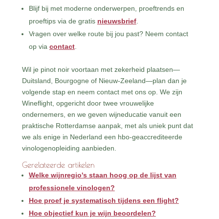
Blijf bij met moderne onderwerpen, proeftrends en
proeftips via de gratis
nieuwsbrief
.
Vragen over welke route bij jou past? Neem contact
op via
contact
.
Wil je pinot noir voortaan met zekerheid plaatsen—
Duitsland, Bourgogne of Nieuw-Zeeland—plan dan je
volgende stap en neem contact met ons op. We zijn
Wineflight, opgericht door twee vrouwelijke
ondernemers, en we geven wijneducatie vanuit een
praktische Rotterdamse aanpak, met als uniek punt dat
we als enige in Nederland een hbo-geaccrediteerde
vinologenopleiding aanbieden.
Gerelateerde artikelen
Welke wijnregio's staan hoog op de lijst van
professionele vinologen?
Hoe proef je systematisch tijdens een flight?
Hoe objectief kun je wijn beoordelen?