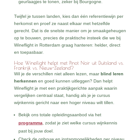
geurlaagjes te tonen, zeker bij Bourgogne.
Twijfel je tussen landen, kies dan één referentiewijn per
herkomst en proef ze naast elkaar met hetzelfde
gerecht. Dat is de snelste manier om je smaakgeheugen
op te bouwen, precies de praktische insteek die we bij
Wineflight in Rotterdam graag hanteren: helder, direct
en toepasbaar.
Hoe Wineflight helpt met Pinot Noir uit Duitsland vs.
Frankrijk vs. Nieuw-Zeeland?
Wil je de verschillen niet alleen lezen, maar
blind leren
herkennen
en goed kunnen uitleggen? Dan helpt
Wineflight je met een praktijkgerichte aanpak waarin
vergelijken centraal staat, handig als je je cursus
wijnkennis gericht naar een hoger niveau wilt tillen.
Bekijk ons totale opleidingsaanbod via het
programma
, zodat je ziet welke cursus wijnkennis
past bij jouw doel.
Check de opbouw en instapmogelijkheden per niveau