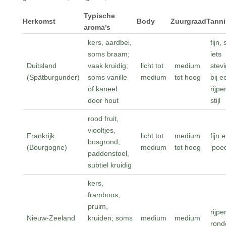
Typische
Herkomst
Body
Zuurgraad
Tann
aroma’s
kers, aardbei,
fijn,
soms braam;
iets
Duitsland
vaak kruidig;
licht tot
medium
stev
(Spätburgunder)
soms vanille
medium
tot hoog
bij e
of kaneel
rijpe
door hout
stijl
rood fruit,
viooltjes,
Frankrijk
licht tot
medium
fijn 
bosgrond,
(Bourgogne)
medium
tot hoog
‘poed
paddenstoel,
subtiel kruidig
kers,
framboos,
pruim,
rijpe
Nieuw-Zeeland
kruiden; soms
medium
medium
rond