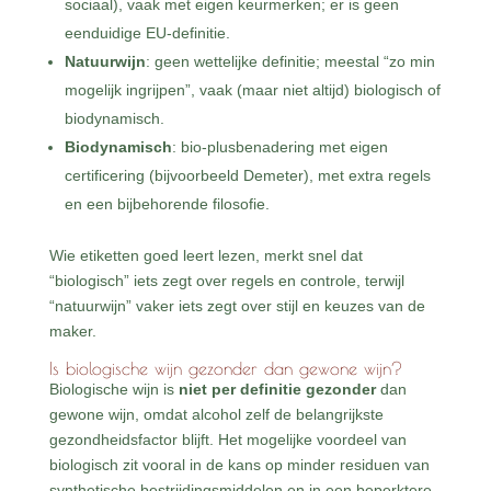
sociaal), vaak met eigen keurmerken; er is geen
eenduidige EU-definitie.
Natuurwijn
: geen wettelijke definitie; meestal “zo min
mogelijk ingrijpen”, vaak (maar niet altijd) biologisch of
biodynamisch.
Biodynamisch
: bio-plusbenadering met eigen
certificering (bijvoorbeeld Demeter), met extra regels
en een bijbehorende filosofie.
Wie etiketten goed leert lezen, merkt snel dat
“biologisch” iets zegt over regels en controle, terwijl
“natuurwijn” vaker iets zegt over stijl en keuzes van de
maker.
Is biologische wijn gezonder dan gewone wijn?
Biologische wijn is
niet per definitie gezonder
dan
gewone wijn, omdat alcohol zelf de belangrijkste
gezondheidsfactor blijft. Het mogelijke voordeel van
biologisch zit vooral in de kans op minder residuen van
synthetische bestrijdingsmiddelen en in een beperktere