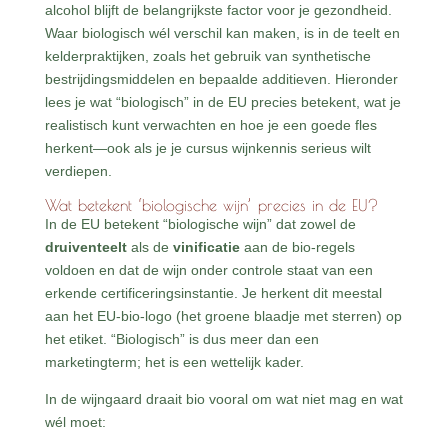
alcohol blijft de belangrijkste factor voor je gezondheid.
Waar biologisch wél verschil kan maken, is in de teelt en
kelderpraktijken, zoals het gebruik van synthetische
bestrijdingsmiddelen en bepaalde additieven. Hieronder
lees je wat “biologisch” in de EU precies betekent, wat je
realistisch kunt verwachten en hoe je een goede fles
herkent—ook als je je cursus wijnkennis serieus wilt
verdiepen.
Wat betekent ‘biologische wijn’ precies in de EU?
In de EU betekent “biologische wijn” dat zowel de
druiventeelt
als de
vinificatie
aan de bio-regels
voldoen en dat de wijn onder controle staat van een
erkende certificeringsinstantie. Je herkent dit meestal
aan het EU-bio-logo (het groene blaadje met sterren) op
het etiket. “Biologisch” is dus meer dan een
marketingterm; het is een wettelijk kader.
In de wijngaard draait bio vooral om wat niet mag en wat
wél moet: