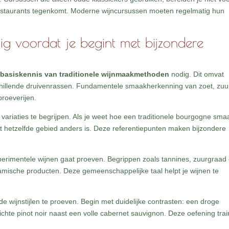
 restaurants tegenkomt. Moderne wijncursussen moeten regelmatig hun
ig voordat je begint met bijzondere
e
basiskennis van traditionele wijnmaakmethoden
nodig. Dit omvat
rschillende druivenrassen. Fundamentele smaakherkenning van zoet, zuu
roeverijen.
 variaties te begrijpen. Als je weet hoe een traditionele bourgogne sma
t hetzelfde gebied anders is. Deze referentiepunten maken bijzondere
perimentele wijnen gaat proeven. Begrippen zoals tannines, zuurgraad
namische producten. Deze gemeenschappelijke taal helpt je wijnen te
de wijnstijlen te proeven. Begin met duidelijke contrasten: een droge
ichte pinot noir naast een volle cabernet sauvignon. Deze oefening train