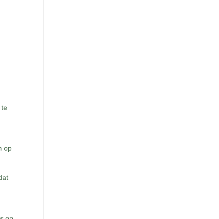
 te
n op
dat
or op