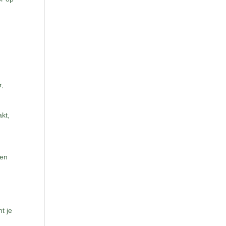
r,
akt,
 en
t je