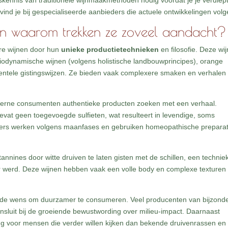
siskennis van traditionele wijnmaakmethoden nodig voordat je je verdiept
ind je bij gespecialiseerde aanbieders die actuele ontwikkelingen volg
 en waarom trekken ze zoveel aandacht?
ere wijnen door hun
unieke productietechnieken
en filosofie. Deze wi
biodynamische wijnen (volgens holistische landbouwprincipes), orange
imentele gistingswijzen. Ze bieden vaak complexere smaken en verhalen
oderne consumenten authentieke producten zoeken met een verhaal.
bevat geen toegevoegde sulfieten, wat resulteert in levendige, soms
ers werken volgens maanfases en gebruiken homeopathische prepara
nines door witte druiven te laten gisten met de schillen, een techniek
r werd. Deze wijnen hebben vaak een volle body en complexe texturen 
t de wens om duurzamer te consumeren. Veel producenten van bijzond
nsluit bij de groeiende bewustwording over milieu-impact. Daarnaast
ing voor mensen die verder willen kijken dan bekende druivenrassen en