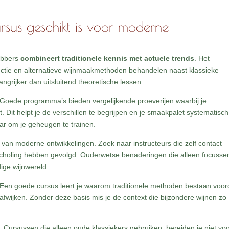
rsus geschikt is voor moderne
hebbers
combineert traditionele kennis met actuele trends
. Het
uctie en alternatieve wijnmaakmethoden behandelen naast klassieke
angrijker dan uitsluitend theoretische lessen.
 Goede programma’s bieden vergelijkende proeverijen waarbij je
. Dit helpt je de verschillen te begrijpen en je smaakpalet systematisch
aar om je geheugen te trainen.
van moderne ontwikkelingen. Zoek naar instructeurs die zelf contact
scholing hebben gevolgd. Ouderwetse benaderingen die alleen focusse
ige wijnwereld.
l. Een goede cursus leert je waarom traditionele methoden bestaan voor
wijken. Zonder deze basis mis je de context die bijzondere wijnen zo
. Cursussen die alleen oude klassiekers gebruiken, bereiden je niet vo