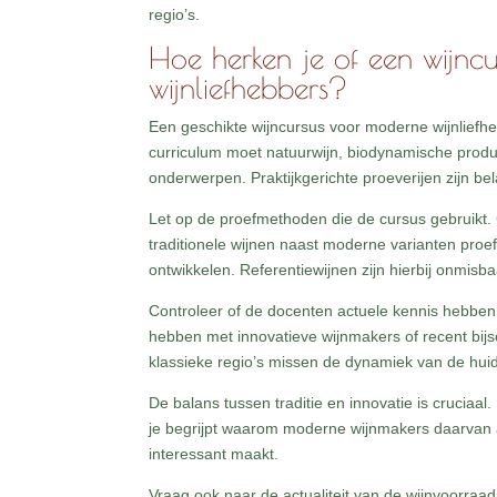
regio’s.
Hoe herken je of een wijncu
wijnliefhebbers?
Een geschikte wijncursus voor moderne wijnlief
curriculum moet natuurwijn, biodynamische prod
onderwerpen. Praktijkgerichte proeverijen zijn bel
Let op de proefmethoden die de cursus gebruikt.
traditionele wijnen naast moderne varianten proeft
ontwikkelen. Referentiewijnen zijn hierbij onmisb
Controleer of de docenten actuele kennis hebben 
hebben met innovatieve wijnmakers of recent bij
klassieke regio’s missen de dynamiek van de huid
De balans tussen traditie en innovatie is cruciaa
je begrijpt waarom moderne wijnmakers daarvan af
interessant maakt.
Vraag ook naar de actualiteit van de wijnvoorraad