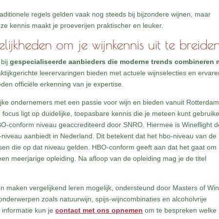
raditionele regels gelden vaak nog steeds bij bijzondere wijnen, maar
e kennis maakt je proeverijen praktischer en leuker.
ijkheden om je wijnkennis uit te breide
 bij
gespecialiseerde aanbieders die moderne trends combineren 
raktijkgerichte leerervaringen bieden met actuele wijnselecties en ervar
n officiële erkenning van je expertise.
welijke ondernemers met een passie voor wijn en bieden vanuit Rotterda
focus ligt op duidelijke, toepasbare kennis die je meteen kunt gebruik
O-conform niveau geaccrediteerd door SNRO. Hiermee is Wineflight d
niveau aanbiedt in Nederland. Dit betekent dat het hbo-niveau van de
 eisen die op dat niveau gelden. HBO-conform geeft aan dat het gaat om
en meerjarige opleiding. Na afloop van de opleiding mag je de titel
en maken vergelijkend leren mogelijk, ondersteund door Masters of Win
derwerpen zoals natuurwijn, spijs-wijncombinaties en alcoholvrije
r informatie kun je
contact met ons opnemen
om te bespreken welke