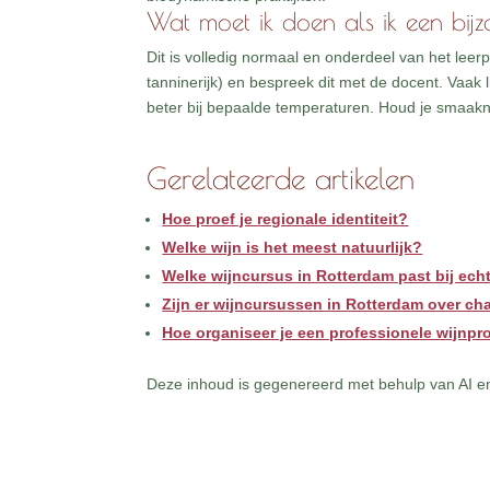
Wat moet ik doen als ik een bijzo
Dit is volledig normaal en onderdeel van het leerp
tanninerijk) en bespreek dit met de docent. Vaak
beter bij bepaalde temperaturen. Houd je smaakno
Gerelateerde artikelen
Hoe proef je regionale identiteit?
Welke wijn is het meest natuurlijk?
Welke wijncursus in Rotterdam past bij ech
Zijn er wijncursussen in Rotterdam over 
Hoe organiseer je een professionele wijnpro
Deze inhoud is gegenereerd met behulp van AI en