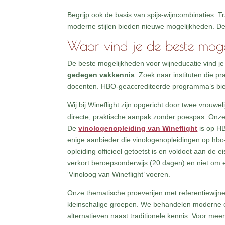
Begrijp ook de basis van spijs-wijncombinaties. T
moderne stijlen bieden nieuwe mogelijkheden. Dez
Waar vind je de beste mogel
De beste mogelijkheden voor wijneducatie vind je
gedegen vakkennis
. Zoek naar instituten die p
docenten. HBO-geaccrediteerde programma’s biede
Wij bij Wineflight zijn opgericht door twee vrou
directe, praktische aanpak zonder poespas. Onze 
De
vinologenopleiding van Wineflight
is op HB
enige aanbieder die vinologenopleidingen op hbo-
opleiding officieel getoetst is en voldoet aan de
verkort beroepsonderwijs (20 dagen) en niet om e
‘Vinoloog van Wineflight’ voeren.
Onze thematische proeverijen met referentiewijn
kleinschalige groepen. We behandelen moderne on
alternatieven naast traditionele kennis. Voor mee