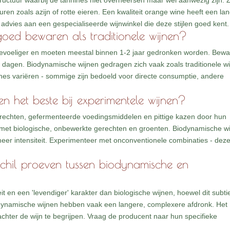
ctuur waarbij de tannines niet overheersen maar wel aanwezig zijn. 
n zoals azijn of rotte eieren. Een kwaliteit orange wine heeft een la
e advies aan een gespecialiseerde wijnwinkel die deze stijlen goed kent.
 goed bewaren als traditionele wijnen?
 gevoeliger en moeten meestal binnen 1-2 jaar gedronken worden. Bew
 dagen. Biodynamische wijnen gedragen zich vaak zoals traditionele w
es variëren - sommige zijn bedoeld voor directe consumptie, andere
en het beste bij experimentele wijnen?
erechten, gefermenteerde voedingsmiddelen en pittige kazen door hun
 met biologische, onbewerkte gerechten en groenten. Biodynamische w
meer intensiteit. Experimenteer met onconventionele combinaties - dez
schil proeven tussen biodynamische en
 en een 'levendiger' karakter dan biologische wijnen, hoewel dit subti
iodynamische wijnen hebben vaak een langere, complexere afdronk. Het
e achter de wijn te begrijpen. Vraag de producent naar hun specifieke