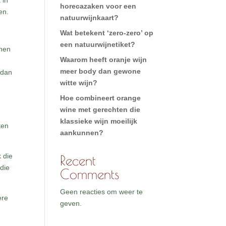
 in
horecazaken voor een
en.
natuurwijnkaart?
Wat betekent ‘zero-zero’ op
een natuurwijnetiket?
jnen
Waarom heeft oranje wijn
meer body dan gewone
 dan
witte wijn?
Hoe combineert orange
wine met gerechten die
klassieke wijn moeilijk
ten
aankunnen?
 die
Recent
die
Comments
Geen reacties om weer te
ere
geven.