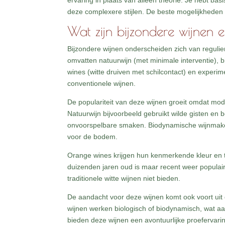
ervaring in plaats van alleen theorie. Je hebt ba
deze complexere stijlen. De beste mogelijkheden v
Wat zijn bijzondere wijnen
Bijzondere wijnen onderscheiden zich van reguli
omvatten natuurwijn (met minimale interventie), 
wines (witte druiven met schilcontact) en exper
conventionele wijnen.
De populariteit van deze wijnen groeit omdat m
Natuurwijn bijvoorbeeld gebruikt wilde gisten en 
onvoorspelbare smaken. Biodynamische wijnmak
voor de bodem.
Orange wines krijgen hun kenmerkende kleur en tan
duizenden jaren oud is maar recent weer populai
traditionele witte wijnen niet bieden.
De aandacht voor deze wijnen komt ook voort ui
wijnen werken biologisch of biodynamisch, wat aa
bieden deze wijnen een avontuurlijke proefervar