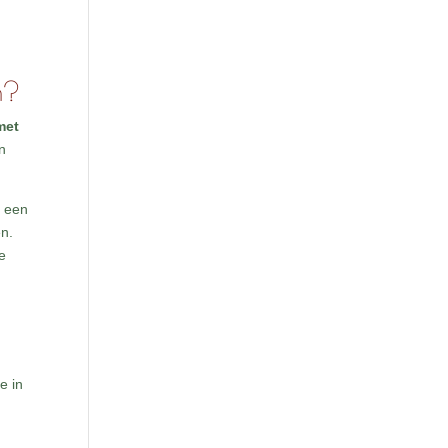
n?
met
en
m een
en.
e
e in