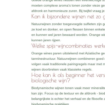
Goede orange wines hebben een evenwichtige stru
moeten complexe aroma's tonen zonder vieze geure
afdronk en harmonieuze zuren. Bij twijfel vraag j
Kan ik bijzondere wijnen net zo
Natuurwijnen zonder toegevoegde sulfieten zijn
ze koel en donker, en open flessen binnen enkele
en kunnen wel jaren bewaard worden. Orange win
kunnen jaren rijpen.
Welke spijs-wijncombinaties werk
Orange wines paren uitstekend met Aziatische g
tanninestructuur. Natuurwijnen combineren goed
volgen vaak traditionele pairingregels maar met 
wijnen doorbreken vaak klassieke regels.
Hoe kan ik als beginner het ver
biologische wijn?
Biodynamische wijnen tonen vaak meer mineraliteit
kan zijn. Focus op de textuur en de afdronk - b
belangrijkste is echter het verhaal en de filosofi
biodynamische praktijken.