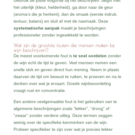
Gebruik de juiste volgorde bij het beschrijven: begin met
het uiterlijk (kleur, helderheid), ga door naar de geur
(aroma’s die je herkent), dan de smaak (eerste indruk,
textuur, balans) en sluit af met de nasmaak. Deze
systematische aanpak
maakt je beschrijvingen
professioneler zonder ingewikkeld te worden.
Wat zijn de grootste fouten die mensen maken bij
wijn beschrijven?
De meest voorkomende fout is
te snel oordelen
zonder
de wijn echt de tijd te geven. Veel mensen nemen een
snelle slok en geven direct hun mening. Neem in plaats
daarvan de tijd om bewust te ruiken, te proeven en na te
denken over wat je ervaart. Goede wijnbeoordeling
vraagt rust en concentratie.
Een andere veelgemaakte fout is het gebruiken van te
algemene beschrijvingen zoals “lekker”, “droog” of
“zwaar” zonder verdere uitleg. Deze termen zeggen
weinig over de specifieke kenmerken van de wijn.
Probeer specifieker te zijn over wat je precies lekker