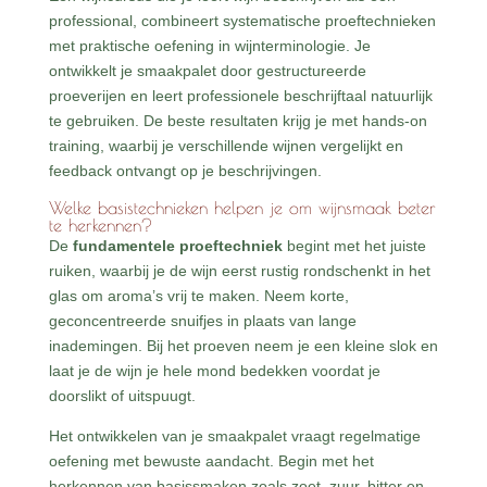
professional, combineert systematische proeftechnieken
met praktische oefening in wijnterminologie. Je
ontwikkelt je smaakpalet door gestructureerde
proeverijen en leert professionele beschrijftaal natuurlijk
te gebruiken. De beste resultaten krijg je met hands-on
training, waarbij je verschillende wijnen vergelijkt en
feedback ontvangt op je beschrijvingen.
Welke basistechnieken helpen je om wijnsmaak beter
te herkennen?
De
fundamentele proeftechniek
begint met het juiste
ruiken, waarbij je de wijn eerst rustig rondschenkt in het
glas om aroma’s vrij te maken. Neem korte,
geconcentreerde snuifjes in plaats van lange
inademingen. Bij het proeven neem je een kleine slok en
laat je de wijn je hele mond bedekken voordat je
doorslikt of uitspuugt.
Het ontwikkelen van je smaakpalet vraagt regelmatige
oefening met bewuste aandacht. Begin met het
herkennen van basissmaken zoals zoet, zuur, bitter en