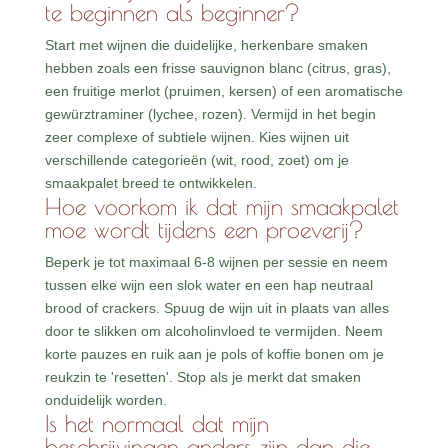
te beginnen als beginner?
Start met wijnen die duidelijke, herkenbare smaken
hebben zoals een frisse sauvignon blanc (citrus, gras),
een fruitige merlot (pruimen, kersen) of een aromatische
gewürztraminer (lychee, rozen). Vermijd in het begin
zeer complexe of subtiele wijnen. Kies wijnen uit
verschillende categorieën (wit, rood, zoet) om je
smaakpalet breed te ontwikkelen.
Hoe voorkom ik dat mijn smaakpalet
moe wordt tijdens een proeverij?
Beperk je tot maximaal 6-8 wijnen per sessie en neem
tussen elke wijn een slok water en een hap neutraal
brood of crackers. Spuug de wijn uit in plaats van alles
door te slikken om alcoholinvloed te vermijden. Neem
korte pauzes en ruik aan je pols of koffie bonen om je
reukzin te 'resetten'. Stop als je merkt dat smaken
onduidelijk worden.
Is het normaal dat mijn
beschrijvingen anders zijn dan die