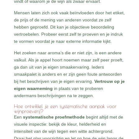
vindt of waarom je de wijn als zwaar ervaart.
Mensen laten zich ook vaak beïnvloeden door het etiket,
de prijs of de mening van anderen voordat ze zelf
hebben geproefd. Dit kan je objectieve beoordeling
vertroebelen. Probeer eerst zelf te proeven en je indruk
te vormen voordat je naar externe informatie kijkt.
Het zoeken naar aroma’s die er niet zijn, is een andere
valkuil. Als je appel hoort noemen maar zelf peer proeft,
ga dan uit van je eigen smaakervaring. Ieders
smaakpalet is anders en er zijn geen foute antwoorden
bij het beschrijven van je eigen ervaring.
Vertrouw op je
eigen waarneming
in plaats van te proberen
andermans beschrijvingen na te zeggen.
Hoe ontwikkel je een systematische aanpak voor
wijnproeverij?
Een
systematische proefmethode
begint altijd met de
visuele inspectie: bekijk de kleur, helderheid en
intensiteit van de wijn tegen een witte achtergrond.
Draai het glas voorzichtig en let op hoe de wijn langs de