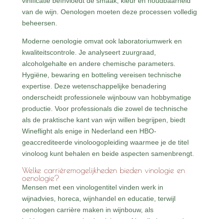
vinificatie beïnvloedt de smaak, kleur en houdbaarheid
van de wijn. Oenologen moeten deze processen volledig
beheersen.
Moderne oenologie omvat ook laboratoriumwerk en
kwaliteitscontrole. Je analyseert zuurgraad,
alcoholgehalte en andere chemische parameters.
Hygiëne, bewaring en botteling vereisen technische
expertise. Deze wetenschappelijke benadering
onderscheidt professionele wijnbouw van hobbymatige
productie. Voor professionals die zowel de technische
als de praktische kant van wijn willen begrijpen, biedt
Wineflight als enige in Nederland een HBO-
geaccrediteerde vinoloogopleiding waarmee je de titel
vinoloog kunt behalen en beide aspecten samenbrengt.
Welke carrièremogelijkheden bieden vinologie en
oenologie?
Mensen met een vinologentitel vinden werk in
wijnadvies, horeca, wijnhandel en educatie, terwijl
oenologen carrière maken in wijnbouw, als