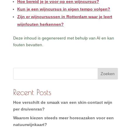
Hoe bereid je je voor op een wijncursus?
Kun je een wijncursus in eigen tempo volgen?
Zijn er wijncursussen in Rotterdam waar je leert
wijnfouten herkennen?
Deze inhoud is gegenereerd met behulp van AI en kan
fouten bevatten.
Zoeken
Recent Posts
Hoe verschilt de smaak van een skin-contact wijn
per druivenras?
Waarom kiezen steeds meer horecazaken voor een
natuurwijnkaart?