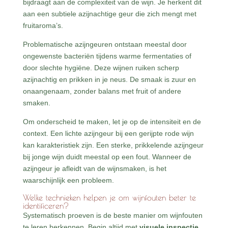
bijdraagt aan de complexiteit van de wijn. Je herkent dit
aan een subtiele azijnachtige geur die zich mengt met
fruitaroma’s.
Problematische azijngeuren ontstaan meestal door
ongewenste bacteriën tijdens warme fermentaties of
door slechte hygiëne. Deze wijnen ruiken scherp
azijnachtig en prikken in je neus. De smaak is zuur en
onaangenaam, zonder balans met fruit of andere
smaken.
Om onderscheid te maken, let je op de intensiteit en de
context. Een lichte azijngeur bij een gerijpte rode wijn
kan karakteristiek zijn. Een sterke, prikkelende azijngeur
bij jonge wijn duidt meestal op een fout. Wanneer de
azijngeur je afleidt van de wijnsmaken, is het
waarschijnlijk een probleem.
Welke technieken helpen je om wijnfouten beter te
identificeren?
Systematisch proeven is de beste manier om wijnfouten
te leren herkennen. Begin altijd met
visuele inspectie
,