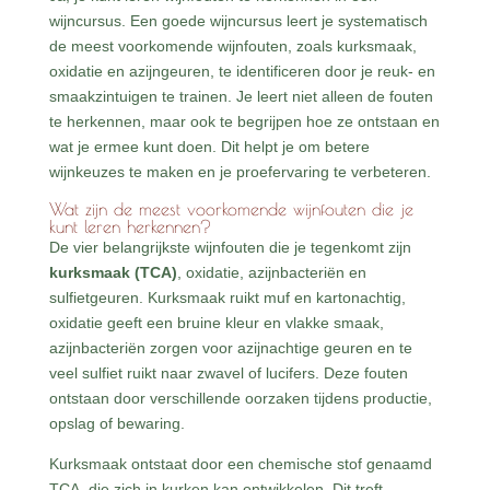
wijncursus. Een goede wijncursus leert je systematisch
de meest voorkomende wijnfouten, zoals kurksmaak,
oxidatie en azijngeuren, te identificeren door je reuk- en
smaakzintuigen te trainen. Je leert niet alleen de fouten
te herkennen, maar ook te begrijpen hoe ze ontstaan en
wat je ermee kunt doen. Dit helpt je om betere
wijnkeuzes te maken en je proefervaring te verbeteren.
Wat zijn de meest voorkomende wijnfouten die je
kunt leren herkennen?
De vier belangrijkste wijnfouten die je tegenkomt zijn
kurksmaak (TCA)
, oxidatie, azijnbacteriën en
sulfietgeuren. Kurksmaak ruikt muf en kartonachtig,
oxidatie geeft een bruine kleur en vlakke smaak,
azijnbacteriën zorgen voor azijnachtige geuren en te
veel sulfiet ruikt naar zwavel of lucifers. Deze fouten
ontstaan door verschillende oorzaken tijdens productie,
opslag of bewaring.
Kurksmaak ontstaat door een chemische stof genaamd
TCA, die zich in kurken kan ontwikkelen. Dit treft