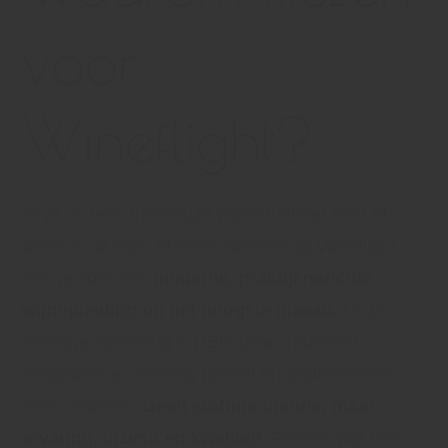
voor
Wineflight?
Of je nu een ambitieuze wijnliefhebber bent of
werkt in de wijn- of horecawereld: bij Wineflight
kies je voor een
moderne, praktijkgerichte
wijnopleiding op het hoogste niveau
. Onze
vinologenopleiding is HBO-geaccrediteerd,
diepgaand en volledig gericht op professioneel
leren proeven.
Geen stoffige theorie, maar
ervaring, inzicht en kwaliteit
. Precies wat een