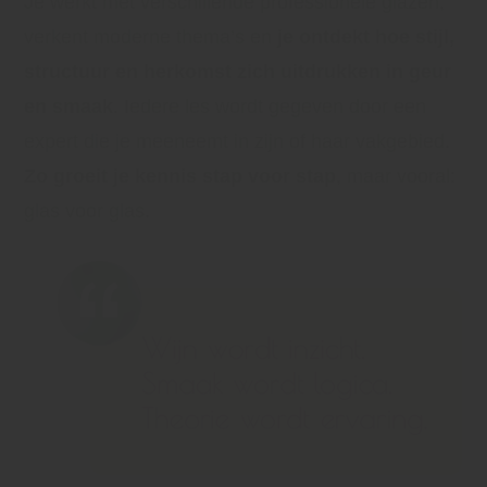
Je werkt met verschillende professionele glazen,
verkent moderne thema’s en
je ontdekt hoe stijl,
structuur en herkomst zich uitdrukken in geur
en smaak
. Iedere les wordt gegeven door een
expert die je meeneemt in zijn of haar vakgebied.
Zo groeit je kennis stap voor stap
, maar vooral:
glas voor glas.