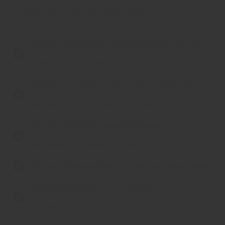
toekomstige vinoloog nodig heeft.
Enige wijnopleiding geaccrediteerd op Hbo-

niveau in Nederland
Lesdagen draaien om ervaring, beleving en

verdieping i.p.v. theorie herhalen
Unieke Wineflight proefmethode:

vergelijkend proeven staat centraal

Persoonlijke aandacht en kleine (les)groepen
Professionele focus op glaskeuze i.s.m.

Spiegelau