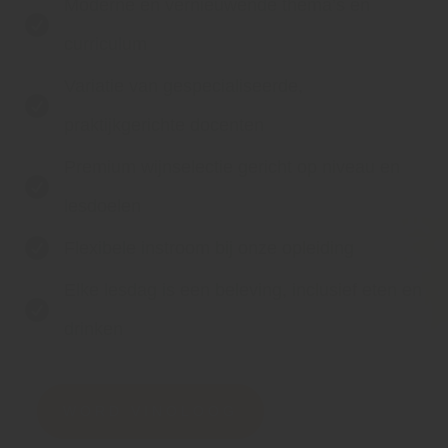
Moderne en vernieuwende thema’s en

curriculum
Variatie van gespecialiseerde,

praktijkgerichte docenten
Premium wijnselectie gericht op niveau en

lesdoelen

Flexibele instroom bij onze opleiding
Elke lesdag is een beleving, inclusief eten en

drinken
WORD VINOLOOG