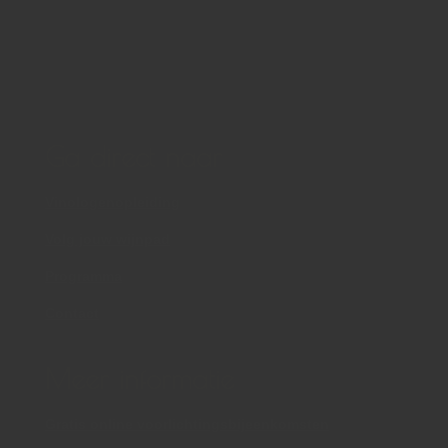
Ga direct naar
Vinologenopleiding
Volg jouw wijnpad
Programma
Contact
Meer informatie
Gratis online voorlichtingsbijeenkomsten