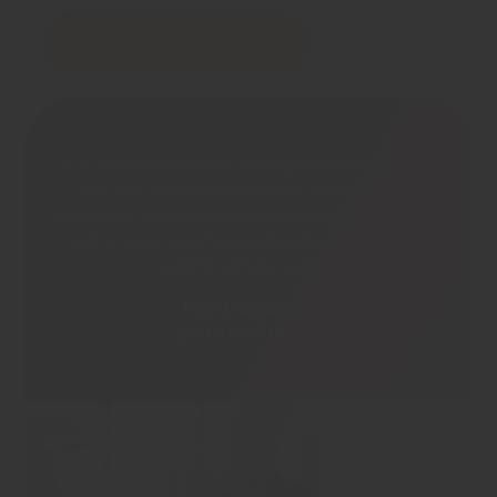
MEER INFORMATIE
“De nieuwe Wineflight vinologenopleiding voegt
door zijn originele opzet echt iets toe aan de
bestaande wijnopleidingen in Nederland.
De HBO-
status garandeert bovendien de professionele
waarde van de cursus.”
Frank Smulders
(Master of Wine)