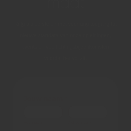
maat
Krijg als eerste en met voorrang toegang tot
nieuwe startdata van onze opleidingen,
events en voorlichtingsbijeenkomsten
voordat het vol zit.
n
Jouw naam
*
a
a
m
e
-
Voornaam
Achternaam
m