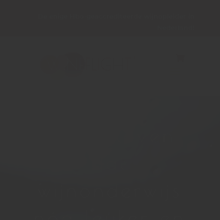
De enige Hbo-geaccrediteerde wijnopleider in
Nederland!
Videospeler
Wij geloven
dat
wijnonderwijs
nóg leuker en