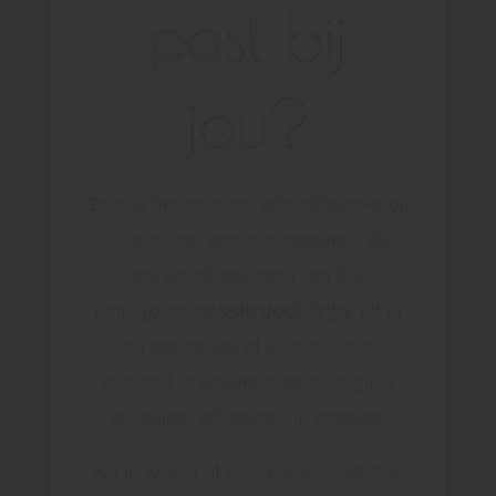
past bij
jou?
Ben je beginnende wijnliefhebber of
juist al een ervaren proever? Bij
ons draait het maar om één
ding:
jouw passie voor wijn
. Of je
nu net begint of je je al jaren
verdiept in druivenrassen, regio’s
en stijlen: wij helpen je groeien.
Wil je weten of je direct kunt starten