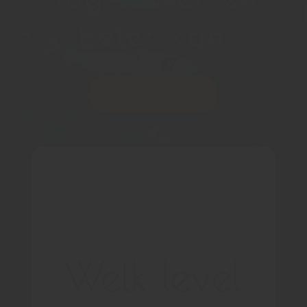
beter kan
DOE DE TEST
Welk level